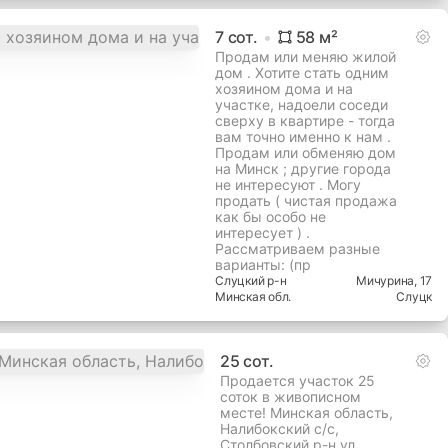
7
сот.
58
м²
Продам или меняю жилой
дом . Хотите стать одним
хозяином дома и на
участке, надоели соседи
сверху в квартире - тогда
вам точно именно к нам .
Продам или обменяю дом
на Минск ; другие города
не интересуют . Могу
продать ( чистая продажа
как бы особо не
интересует ) .
Рассматриваем разные
варианты: (пр
Слуцкий
р-н
Мичурина
, 17
Минская
обл.
Слуцк
25
сот.
Продается участок 25
соток в живописном
месте! Минская область,
Налибокский с/с,
Столбовский р-н,ул,