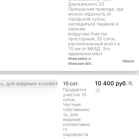
Держинского 53
Прекрасная природа, где
можно отдохнуть от
городской суеты,
насладиться тишиной и
свежим
воздухом.Участок
просторный, 25 соток,
расположенный всего в
70 км от МКАД. Это
идеальное мест
Минский
р-н
Минск
Минская
обл.
10 400 руб.
10
сот.
Продаётся
участок 10
соток.
Частная
собственнос
ть, для
ведения
коллективно
го
садоводств