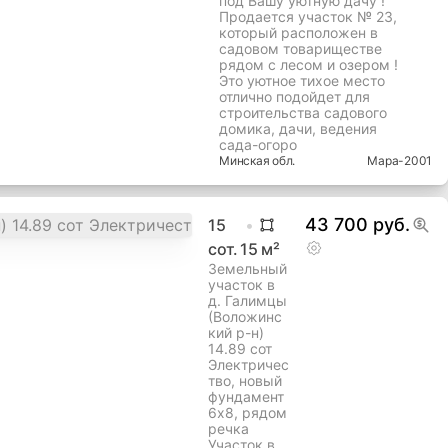
под Вашу уютную дачу !
Продается участок № 23,
который расположен в
садовом товариществе
рядом с лесом и озером !
Это уютное тихое место
отлично подойдет для
строительства садового
домика, дачи, ведения
сада-огоро
Минская
обл.
Мара-2001
43 700 руб.
15
сот.
15
м²
Земельный
участок в
д. Галимцы
(Воложинс
кий р-н)
14.89 сот
Электричес
тво, новый
фундамент
6х8, рядом
речка
Участок в