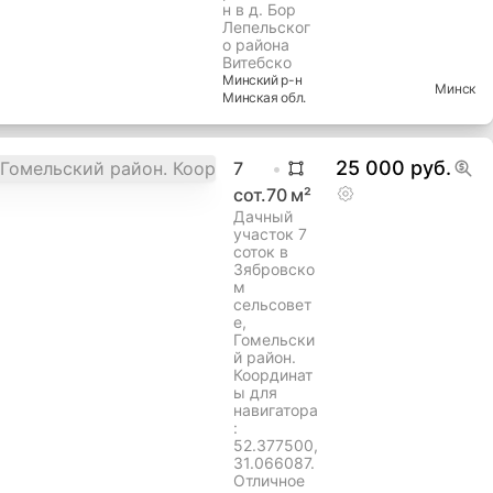
н в д. Бор
Лепельског
о района
Витебско
Минский
р-н
Минск
Минская
обл.
25 000 руб.
7
сот.
70
м²
Дачный
участок 7
соток в
Зябровско
м
сельсовет
е,
Гомельски
й район.
Координат
ы для
навигатора
:
52.377500,
31.066087.
Отличное