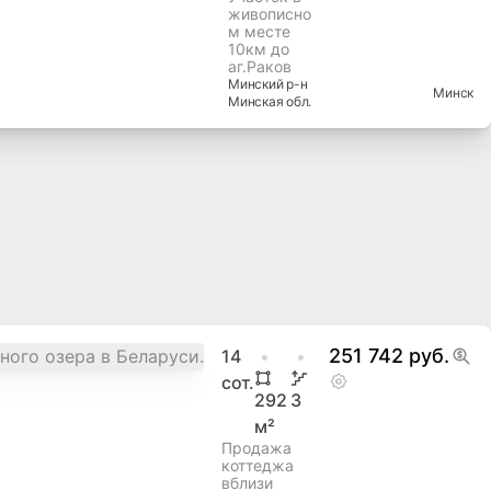
живописно
м месте
10км до
аг.Раков
Минский
р-н
Минск
Минская
обл.
251 742 руб.
14
сот.
292
3
м²
Продажа
коттеджа
вблизи