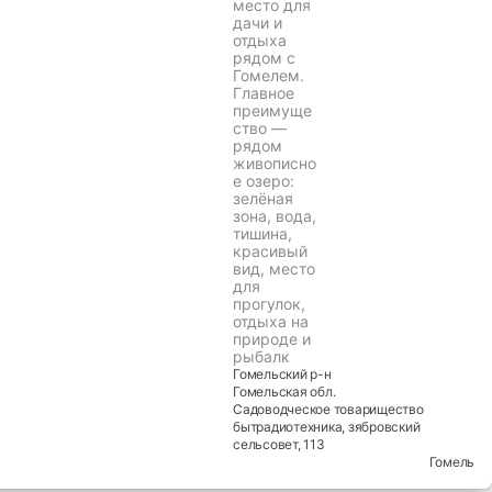
место для
дачи и
отдыха
рядом с
Гомелем.
Главное
преимуще
ство —
рядом
живописно
е озеро:
зелёная
зона, вода,
тишина,
красивый
вид, место
для
прогулок,
отдыха на
природе и
рыбалк
Гомельский
р-н
Гомельская
обл.
Садоводческое товарищество
бытрадиотехника, зябровский
сельсовет
, 113
Гомель