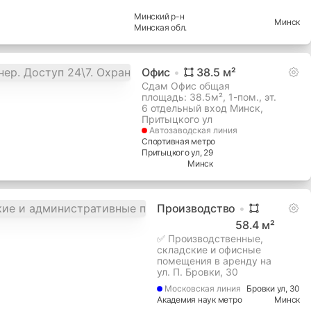
Минский
р-н
Минск
Минская
обл.
Офис
38.5
м²
Сдам Офис общая
площадь: 38.5м², 1-пом., эт.
6 отдельный вход Минск,
Притыцкого ул
Автозаводская
линия
Спортивная метро
Притыцкого ул
, 29
Минск
Производство
58.4
м²
✅ Производственные,
складские и офисные
помещения в аренду на
ул. П. Бровки, 30
Московская
линия
Бровки ул
, 30
Академия наук метро
Минск