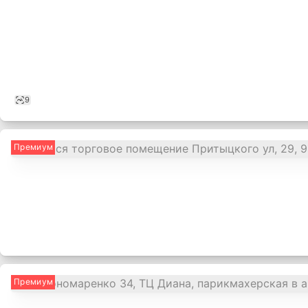
9
Премиум
,
Премиум