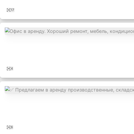
17
4
6