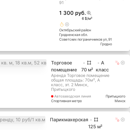
91
1 300 руб.
6 $/м²
Октябрьский
район
Гродненская
обл.
Советских пограничников ул
, 91
Гродно
Торговое
A
помещение
70
м²
класс
Аренда Торговое помещение
общая площадь: 70м², A
класс, эт. 2 Минск,
Притыцкого
Автозаводская
линия
Притыцкого
Спортивная метро
Минск
Парикмахерская
125
м²