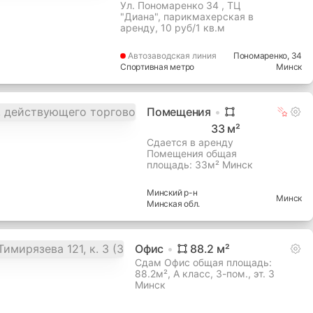
Ул. Пономаренко 34 , ТЦ
"Диана", парикмахерская в
аренду, 10 руб/1 кв.м
Автозаводская
линия
Пономаренко
, 34
Спортивная метро
Минск
Помещения
33
м²
Сдается в аренду
Помещения общая
площадь: 33м² Минск
Минский
р-н
Минск
Минская
обл.
Офис
88.2
м²
Сдам Офис общая площадь:
88.2м², A класс, 3-пом., эт. 3
Минск