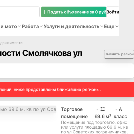
Подать объявление за 0 руб
Войти
 и мото
Работа
Услуги и деятельность
Еще
едвижимости
ости Смолячкова ул
Сменить регион
влений, ниже представлены ближайшие регионы.
Торговое
A
помещение
69.6
м²
класс
Помещение под торговлю, офис
или услуги площадью 69,6 м. кв
по ул Советских пограничников,