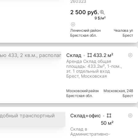
260323
2 500 руб.
9 $/м²
Ленинский
район
Чкалова ул
Брестская
обл.
Брест
Склад
433.2
м²
Аренда Склад общая
площадь: 433.2м², 1-пом.,
эт. 1 отдельный вход
Брест, Московская
Московский
район
Московская
, 248
Брестская
обл.
Брест
Склад+офис
50
м²
Склад в
Административно-