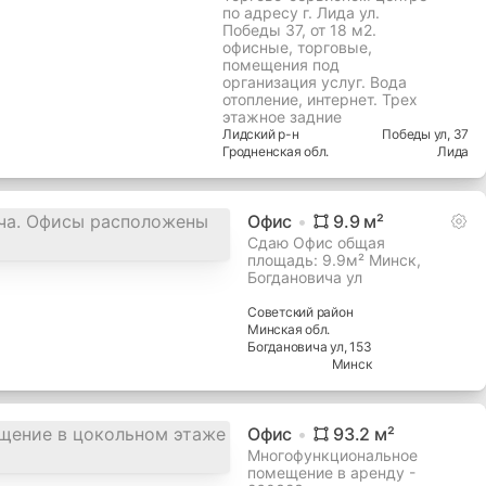
по адресу г. Лида ул.
Победы 37, от 18 м2.
офисные, торговые,
помещения под
организация услуг. Вода
отопление, интернет. Трех
этажное задние
Лидский
р-н
Победы ул
, 37
Гродненская
обл.
Лида
Офис
9.9
м²
Сдаю Офис общая
площадь: 9.9м² Минск,
Богдановича ул
Советский
район
Минская
обл.
Богдановича ул
, 153
Минск
Офис
93.2
м²
Многофункциональное
помещение в аренду -