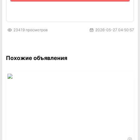
(400р)Звоните или пишите, отвечу на все
вопросы!+375292308565 +375292598421
23419
просмотров
2026-05-27 04:50:57
Похожие объявления