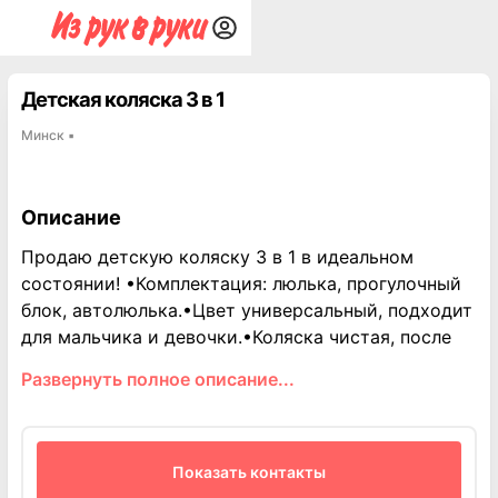
Детская коляска 3 в 1
Минск
▪
Описание
Продаю детскую коляску 3 в 1 в идеальном
состоянии! •Комплектация: люлька, прогулочный
блок, автолюлька.•Цвет универсальный, подходит
для мальчика и девочки.•Коляска чистая, после
одного ребёнка, бережная эксплуатация в течении
Развернуть полное описание...
полугода.•Все механизмы работают отлично,
ничего не скрипит и не люфтит.•В комплекте:
дождевик, москитная сетка, сумка для мамы,
корзина для покупок. Отличный вариант для
Показать контакты
комфортных прогулок с малышом! Цена: