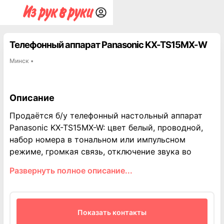
Телефонный аппарат Panasonic KX-TS15MX-W
Минск
▪
Описание
Продаётся б/у телефонный настольный аппарат
Panasonic KX-TS15MX-W: цвет белый, проводной,
набор номера в тональном или импульсном
режиме, громкая связь, отключение звука во
время разговора, сервис вызова с ожиданием,
Развернуть полное описание...
телефонная книга на 10 номеров, выполнение
звонка одним нажатием кнопки (16 номеров - 8
номеров в верхней и 8 номеров в нижней области
памяти), автодозвон, регулировка громкости,
Показать контакты
адаптер крепления на стене, телефонный шнур в