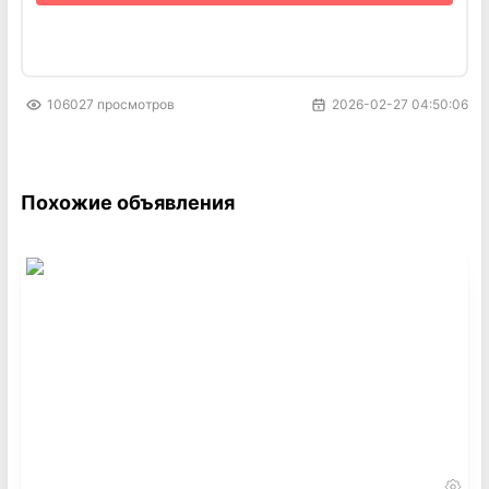
комплекте, возможность подключения к
телефонной линии коммуникационного
устройства (компьютер, модем, факс,
автоответчик и т.д.) при помощи гнезда DATA.тел.
106027
просмотров
2026-02-27 04:50:06
+375-29-7602536 (МТС)
Похожие объявления