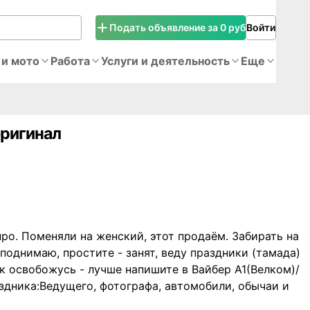
Подать объявление за 0 руб
Войти
 и мото
Работа
Услуги и деятельность
Еще
оригинал
ро. Поменяли на женский, этот продаём. Забирать на
 поднимаю, простите - занят, веду праздники (тамада)
к освобожусь - лучше напишите в Вайбер A1(Велком)/
дника:Ведущего, фотографа, автомобили, обычаи и
ле!.Любые проверки. Без торга и без обмена - только