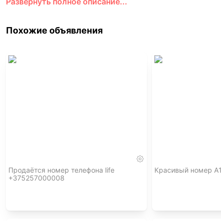
Развернуть полное описание...
продажа! Продаю много интересного - смотрите все 
Похожие объявления
Продаётся номер телефона life
Красивый номер А1
,
+375257000008