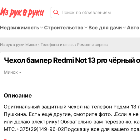
Недвижимость
Строительство
Все для дачи
Авто
Из рук в руки Минск
Телефоны и связь
Ремонт и сервис
Чехол бампер Redmi Not 13 pro чёрный 
Минск
▪
Описание
Оригинальный защитный чехол на телефон Редми 13 п
Пушкина. Есть ещё другие, смотрите фото. .Если я не
или делаю электрику! Обязательно вам перезвоню, ка
МТС.+375(29)149-96-02Подскажу все для вашего праз
традиции! Звоните - подскажу где и что купить дешев