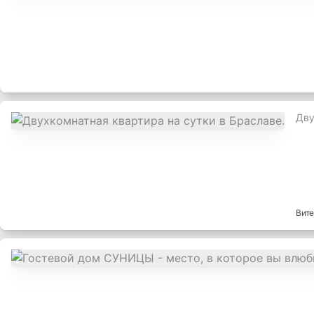
Дву
Вит