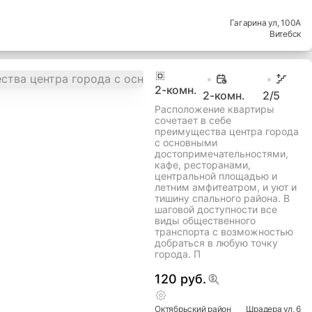
Гагарина ул
, 100А
Витебск
2
-комн.
2-комн.
2
/5
Расположение квартиры
сочетает в себе
преимущества центра города
с основными
достопримечательностями,
кафе, ресторанами,
центральной площадью и
летним амфитеатром, и уют и
тишину спального района. В
шаговой доступности все
виды общественного
транспорта с возможностью
добраться в любую точку
города. П
120 руб.
Октябрьский
район
Шрадера ул
, 6