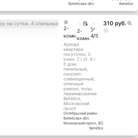
Витебская
обл.
Витебск
310 руб.
2
-
2-
комн.
4
/5
комн.
Аренда
квартира
посуточно, 2-
комн. 2 / эт. 4 /
5 дом:
панельный,
cанузел:
совмещенный,
отличный
ремонт, полы:
ламинирование
Витебск,
Московский
просп
Октябрьский
район
Витебская
обл.
Московский просп
, 9/2
Витебск