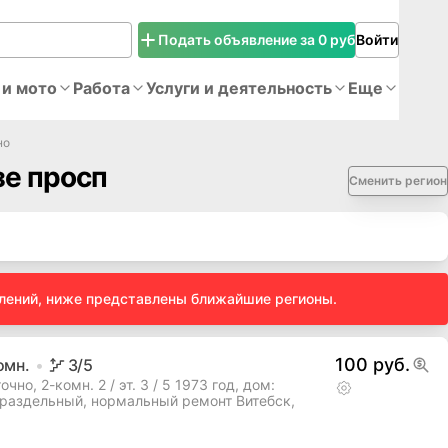
Подать объявление за 0 руб
Войти
 и мото
Работа
Услуги и деятельность
Еще
но
зе просп
Сменить регион
влений, ниже представлены ближайшие регионы.
100 руб.
омн.
3
/5
но, 2-комн. 2 / эт. 3 / 5 1973 год, дом:
 раздельный, нормальный ремонт Витебск,