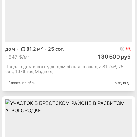
дом
81.2
м²
25
сот.
130 500 руб.
~
547 $/м²
Продаю дом и коттедж, дом общая площадь: 81.2м², 25
сот., 1979 год Медно д
Брестская
обл.
Медно д