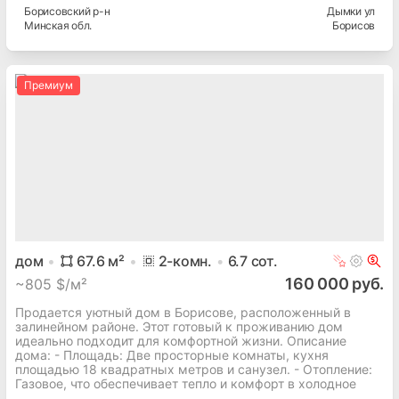
Борисовский
р-н
Дымки ул
Минская
обл.
Борисов
Премиум
дом
67.6
м²
2
-комн.
6.7
сот.
160 000 руб.
~
805 $/м²
Продается уютный дом в Борисове, расположенный в
залинейном районе. Этот готовый к проживанию дом
идеально подходит для комфортной жизни. Описание
дома: - Площадь: Две просторные комнаты, кухня
площадью 18 квадратных метров и санузел. - Отопление:
Газовое, что обеспечивает тепло и комфорт в холодное