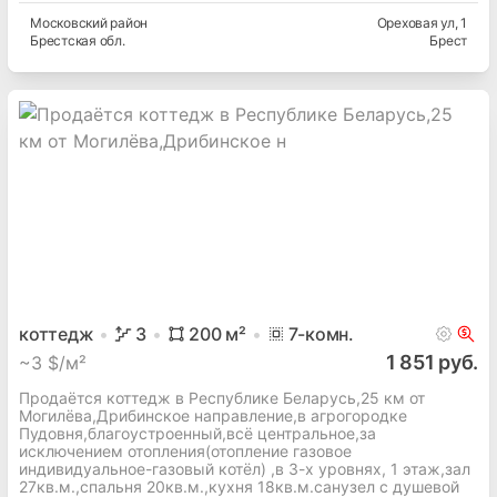
Московский
район
Ореховая ул
, 1
Брестская
обл.
Брест
коттедж
3
200
м²
7
-комн.
1 851 руб.
~
3 $/м²
Продаётся коттедж в Республике Беларусь,25 км от
Могилёва,Дрибинское направление,в агрогородке
Пудовня,благоустроенный,всё центральное,за
исключением отопления(отопление газовое
индивидуальное-газовый котёл) ,в 3-х уровнях, 1 этаж,зал
27кв.м.,спальня 20кв.м.,кухня 18кв.м.санузел с душевой