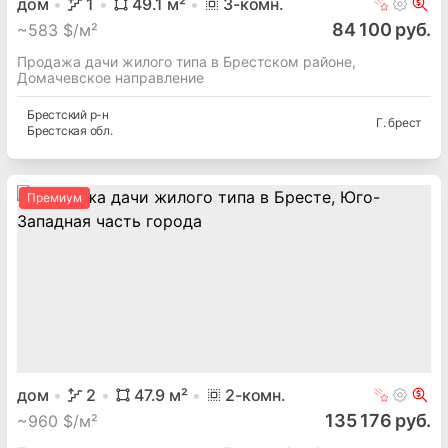
дом
1
49.1
м²
3
-комн.
84 100 руб.
~
583 $/м²
Продажа дачи жилого типа в Брестском районе,
Домачевское направление
Брестский
р-н
Г. брест
Брестская
обл.
Премиум
дом
2
47.9
м²
2
-комн.
135 176 руб.
~
960 $/м²