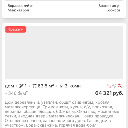
Борисовский
р-н
Восточная ул
Минская
обл.
Борисов
Премиум
дом
1
63.5
м²
3
-комн.
64 321 руб.
~
346 $/м²
Дом деревянный, утеплен, обшит сайдингом, кровля
металлочерепица. Три комнаты, кухня, с/у, прихожая,
веранда, общая площадь 63.9 кв.м. Окна пвх, москитные
сетки, входная дверь металлическая. Новая проводка.
Отопление печное, запасено много дров. Газ рядом с
участком. Вода-скважина, горячая вода-бойл