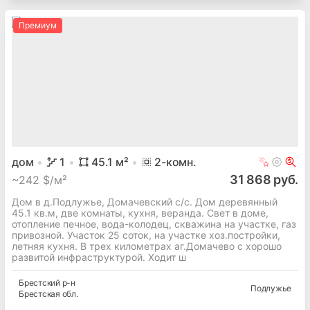
Премиум
дом
1
45.1
м²
2
-комн.
31 868 руб.
~
242 $/м²
Дом в д.Подлужье, Домачевский с/с. Дом деревянный
45.1 кв.м, две комнаты, кухня, веранда. Свет в доме,
отопление печное, вода-колодец, скважина на участке, газ
привозной. Участок 25 соток, на участке хоз.постройки,
летняя кухня. В трех километрах аг.Домачево с хорошо
развитой инфраструктурой. Ходит ш
Брестский
р-н
Подлужье
Брестская
обл.