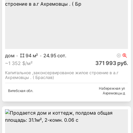
дом
94
м²
24.95
сот.
371 993 руб.
~
1 352 $/м²
Капитальное ,законсервированое жилое строение в а.г
Ахремовцы . ( Браслав)
Набережная ул
Витебская
обл.
Ахремовцы д