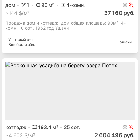
дом
1
90
м²
4
-комн.
37 160 руб.
~
144 $/м²
Продажа дом и коттедж, дом общая площадь: 90м², 4-
комн. 10 сот., 1962 год Ушачи
Ушачский
р-н
Ушачи
Витебская
обл.
коттедж
193.4
м²
25
сот.
2 604 496 руб.
~
4 602 $/м²