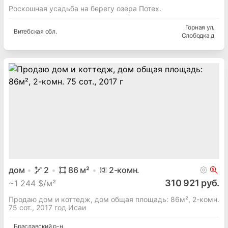
Роскошная усадьба на берегу озера Потех.
Горная ул.
Витебская
обл.
Слободка д
дом
2
86
м²
2
-комн.
310 921 руб.
~
1 244 $/м²
Продаю дом и коттедж, дом общая площадь: 86м², 2-комн.
75 сот., 2017 год Исаи
Браславский
р-н