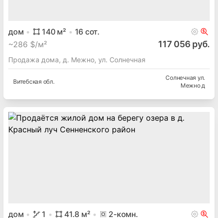
дом
140
м²
16
сот.
117 056 руб.
~
286 $/м²
Продажа дома, д. Межно, ул. Солнечная
Солнечная ул.
Витебская
обл.
Межно д
дом
1
41.8
м²
2
-комн.