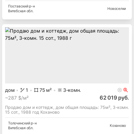
Поставский
р-н
Новоселки
Витебская
обл.
дом
1
75
м²
3
-комн.
62 019 руб.
~
287 $/м²
Продаю дом и коттедж, дом общая площадь: 75м², 3-комн.
15 сот., 1988 год Коханово
Толочинский
р-н
Коханово
Витебская
обл.