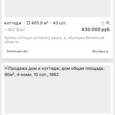
коттедж
405.9
м²
43
сот.
430 000 руб.
~
362 $/м²
Купить коттедж на берегу озера, д. Абузерье Витебской
области
Витебская
обл.
Абузерье д