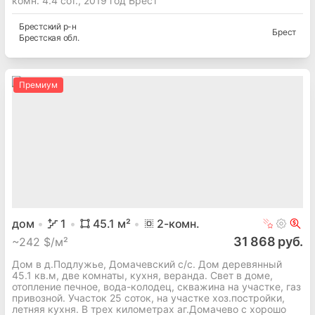
комн. 4.4 сот., 2019 год Брест
Брестский
р-н
Брест
Брестская
обл.
Премиум
дом
1
45.1
м²
2
-комн.
31 868 руб.
~
242 $/м²
Дом в д.Подлужье, Домачевский с/с. Дом деревянный
45.1 кв.м, две комнаты, кухня, веранда. Свет в доме,
отопление печное, вода-колодец, скважина на участке, газ
привозной. Участок 25 соток, на участке хоз.постройки,
летняя кухня. В трех километрах аг.Домачево с хорошо