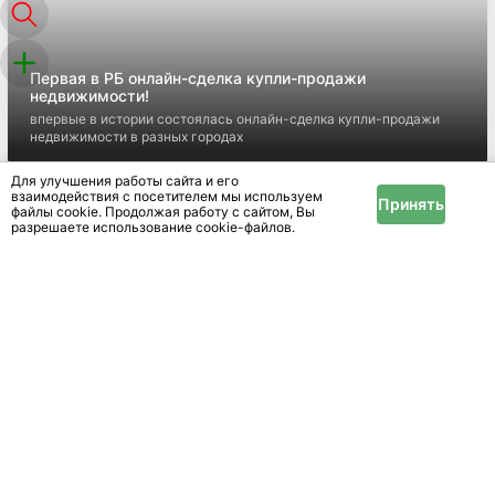
Первая в РБ онлайн-сделка купли-продажи
недвижимости!
впервые в истории состоялась онлайн-сделка купли-продажи
недвижимости в разных городах
Для улучшения работы сайта и его
взаимодействия с посетителем мы используем
Принять
файлы cookie. Продолжая работу с сайтом, Вы
разрешаете использование cookie-файлов.
ДОСТУПНОЕ ЖИЛЬЁ ПО ПРОГРАММЕ «ВМЕСТЕ»
Квартиры в рассрочку без справок о доходах и поручителей
IRR.BY - купить дом или дачу, продать дом или
коттедж, купить участок – сайт Из рук в руки, в д