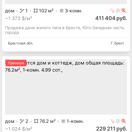
дом
1
102
м²
3
-комн.
411 404 руб.
~
1 373 $/м²
Продажа дачи жилого типа в Бресте, Юго-Западная часть
города
Брестская
обл.
Г. брест
Премиум
дом
2
76.2
м²
1
-комн.
229 211 руб.
~
1 024 $/м²