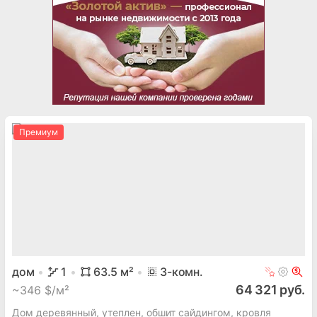
Премиум
дом
1
63.5
м²
3
-комн.
64 321 руб.
~
346 $/м²
Дом деревянный, утеплен, обшит сайдингом, кровля