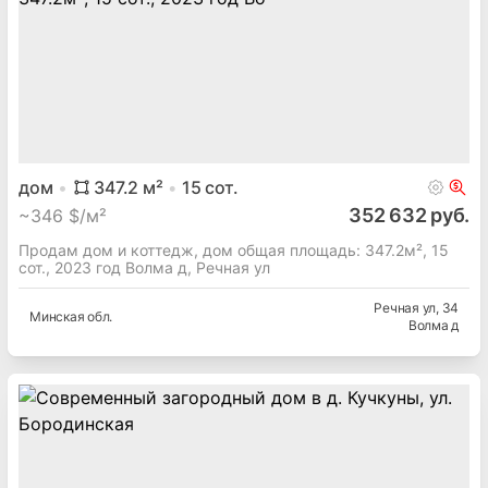
дом
347.2
м²
15
сот.
352 632 руб.
~
346 $/м²
Продам дом и коттедж, дом общая площадь: 347.2м², 15
сот., 2023 год Волма д, Речная ул
Речная ул
, 34
Минская
обл.
Волма д