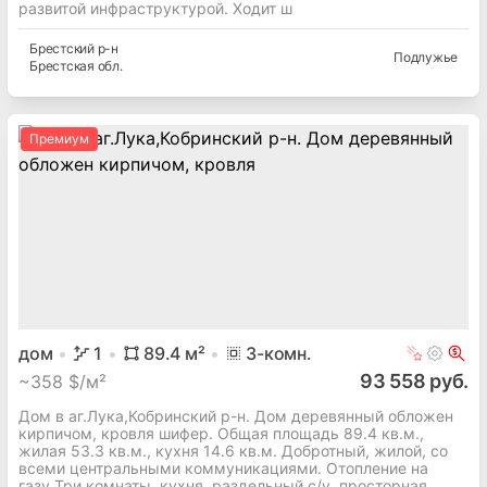
развитой инфраструктурой. Ходит ш
Брестский
р-н
Подлужье
Брестская
обл.
Премиум
дом
1
89.4
м²
3
-комн.
93 558 руб.
~
358 $/м²
Дом в аг.Лука,Кобринский р-н. Дом деревянный обложен
кирпичом, кровля шифер. Общая площадь 89.4 кв.м.,
жилая 53.3 кв.м., кухня 14.6 кв.м. Добротный, жилой, со
всеми центральными коммуникациями. Отопление на
газу.Три комнаты, кухня, раздельный с/у, просторная