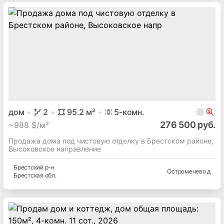
дом
2
95.2
м²
5
-комн.
276 500 руб.
~
988 $/м²
Продажа дома под чистовую отделку в Брестском районе,
Высоковское направление
Брестский
р-н
Остромечево д
Брестская
обл.