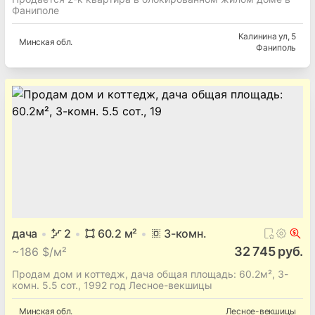
Фаниполе
Калинина ул
, 5
Минская
обл.
Фаниполь
дача
2
60.2
м²
3
-комн.
32 745 руб.
~
186 $/м²
Продам дом и коттедж, дача общая площадь: 60.2м², 3-
комн. 5.5 сот., 1992 год Лесное-векшицы
Минская
обл.
Лесное-векшицы