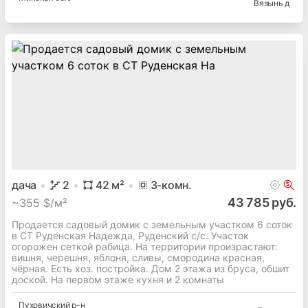
Вязынь д
дача
2
42
м²
3
-комн.
43 785 руб.
~
355 $/м²
Продается садовый домик с земельным участком 6 соток
в СТ Руденская Надежда, Руденский с/с. Участок
огорожен сеткой рабица. На территории произрастают:
вишня, черешня, яблоня, сливы, смородина красная,
чёрная. Есть хоз. постройка. Дом 2 этажа из бруса, обшит
доской. На первом этаже кухня и 2 комнаты
Пуховичский
р-н