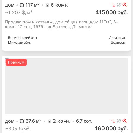
дом
117
м²
6
-комн.
415 000 руб.
~
1 207 $/м²
Продаю дом и коттедж, дом общая площадь: 117м², 6-
комн. 10 сот., 1979 год Борисов, Дымки ул
Борисовский
р-н
Дымки ул
Минская
обл.
Борисов
Премиум
дом
67.6
м²
2
-комн.
6.7
сот.
160 000 руб.
~
805 $/м²