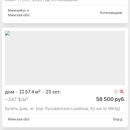
Минский
р-н
Хотяновщина
Минская
обл.
дом
57.4
м²
25
сот.
58 500 руб.
~
347 $/м²
Купить дом, аг. Бор Пуховичского района, 62 км от МКАД
Минская
обл.
Бор д