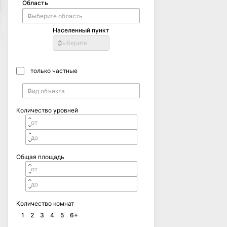
Область
Населенный пункт
Выберите
только частные
Количество уровней
Общая площадь
Количество комнат
1
2
3
4
5
6+