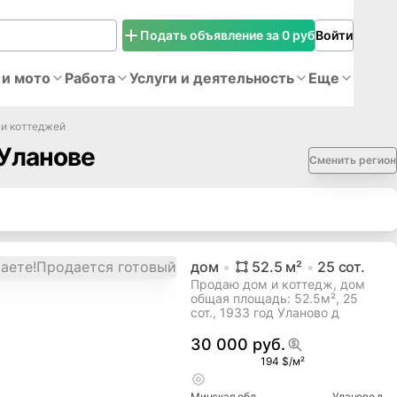
Подать объявление за 0 руб
Войти
 и мото
Работа
Услуги и деятельность
Еще
и коттеджей
 Уланове
Сменить регион
дом
52.5
м²
25
сот.
Продаю дом и коттедж, дом
общая площадь: 52.5м², 25
сот., 1933 год Уланово д
30 000 руб.
194 $/м²
Минская
обл.
Уланово д