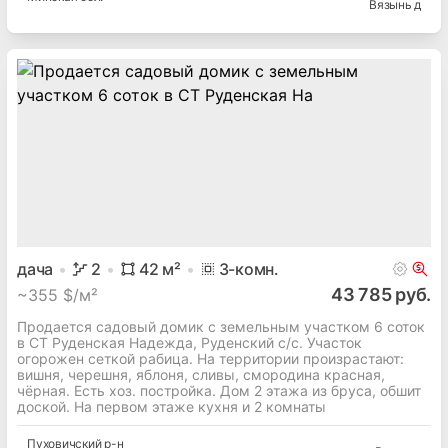
Вязынь д
дача
2
42
м²
3
-комн.
43 785 руб.
~
355 $/м²
Продается садовый домик с земельным участком 6 соток
в СТ Руденская Надежда, Руденский с/с. Участок
огорожен сеткой рабица. На территории произрастают:
вишня, черешня, яблоня, сливы, смородина красная,
чёрная. Есть хоз. постройка. Дом 2 этажа из бруса, обшит
доской. На первом этаже кухня и 2 комнаты
Пуховичский
р-н