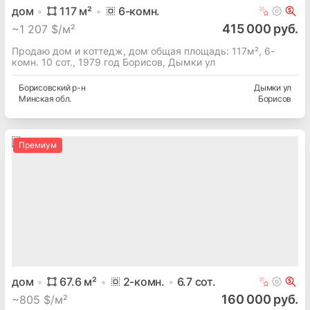
дом
117
м²
6
-комн.
415 000 руб.
~
1 207 $/м²
Продаю дом и коттедж, дом общая площадь: 117м², 6-
комн. 10 сот., 1979 год Борисов, Дымки ул
Борисовский
р-н
Дымки ул
Минская
обл.
Борисов
Премиум
дом
67.6
м²
2
-комн.
6.7
сот.
160 000 руб.
~
805 $/м²