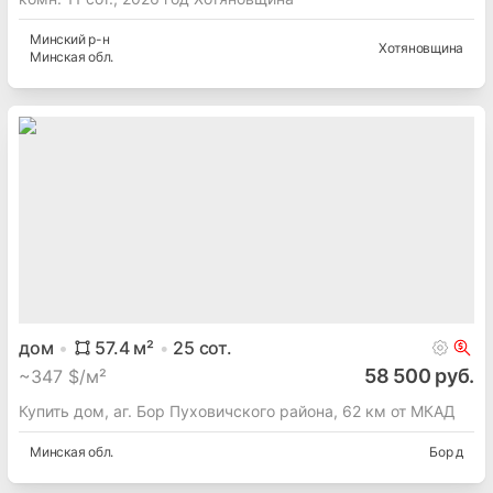
Минский
р-н
Хотяновщина
Минская
обл.
дом
57.4
м²
25
сот.
58 500 руб.
~
347 $/м²
Купить дом, аг. Бор Пуховичского района, 62 км от МКАД
Минская
обл.
Бор д