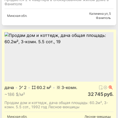
Фаниполе
Калинина ул
, 5
Минская
обл.
Фаниполь
дача
2
60.2
м²
3
-комн.
32 745 руб.
~
186 $/м²
Продам дом и коттедж, дача общая площадь: 60.2м², 3-
комн. 5.5 сот., 1992 год Лесное-векшицы
Минская
обл.
Лесное-векшицы