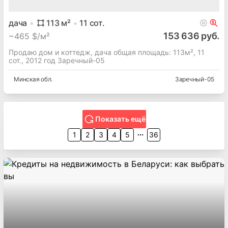
дача
113
м²
11
сот.
153 636 руб.
~
465 $/м²
Продаю дом и коттедж, дача общая площадь: 113м², 11
сот., 2012 год Заречный-05
Минская
обл.
Заречный-05
Показать ещё
1
2
3
4
5
36