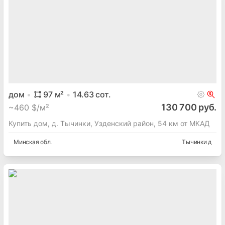
дом
97
м²
14.63
сот.
130 700 руб.
~
460 $/м²
Купить дом, д. Тычинки, Узденский район, 54 км от МКАД
Минская
обл.
Тычинки д