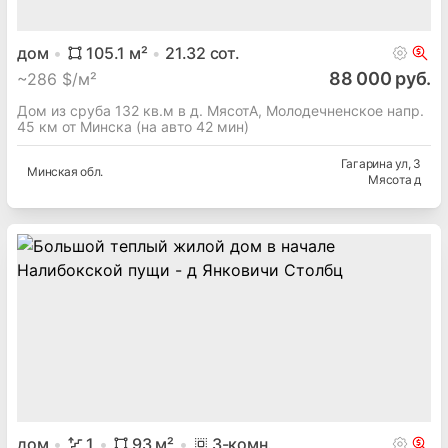
дом
105.1
м²
21.32
сот.
88 000 руб.
~
286 $/м²
Дом из сруба 132 кв.м в д. МясотА, Молодечненское напр.
45 км от Минска (на авто 42 мин)
Гагарина ул
, 3
Минская
обл.
Мясота д
дом
1
93
м²
3
-комн.