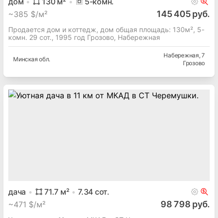
дом
130
м²
5
-комн.
145 405 руб.
~
385 $/м²
Продается дом и коттедж, дом общая площадь: 130м², 5-
комн. 29 сот., 1995 год Грозово, Набережная
Набережная
, 7
Минская
обл.
Грозово
дача
71.7
м²
7.34
сот.
98 798 руб.
~
471 $/м²