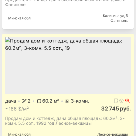
Фаниполе
Калинина ул
, 5
Минская
обл.
Фаниполь
дача
2
60.2
м²
3
-комн.
32 745 руб.
~
186 $/м²
Продам дом и коттедж, дача общая площадь: 60.2м², 3-
комн. 5.5 сот., 1992 год Лесное-векшицы
Минская
обл.
Лесное-векшицы