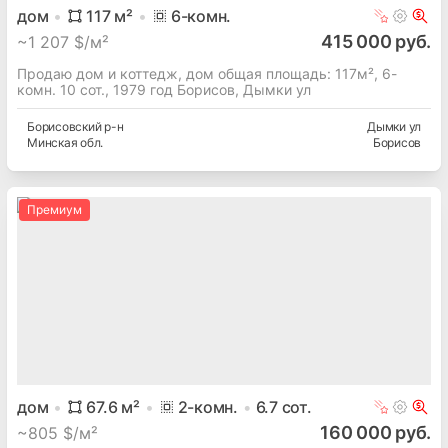
дом
117
м²
6
-комн.
415 000 руб.
~
1 207 $/м²
Продаю дом и коттедж, дом общая площадь: 117м², 6-
комн. 10 сот., 1979 год Борисов, Дымки ул
Борисовский
р-н
Дымки ул
Минская
обл.
Борисов
Премиум
дом
67.6
м²
2
-комн.
6.7
сот.
160 000 руб.
~
805 $/м²