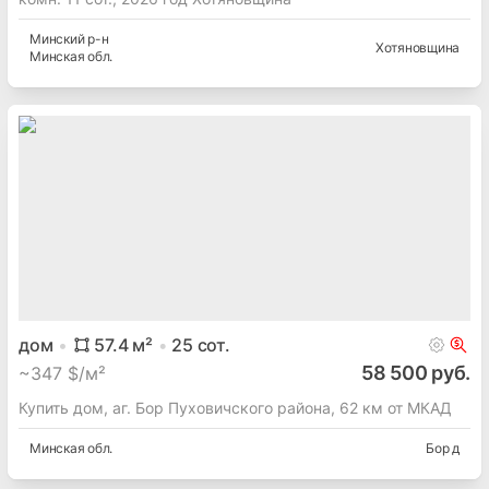
Минский
р-н
Хотяновщина
Минская
обл.
дом
57.4
м²
25
сот.
58 500 руб.
~
347 $/м²
Купить дом, аг. Бор Пуховичского района, 62 км от МКАД
Минская
обл.
Бор д