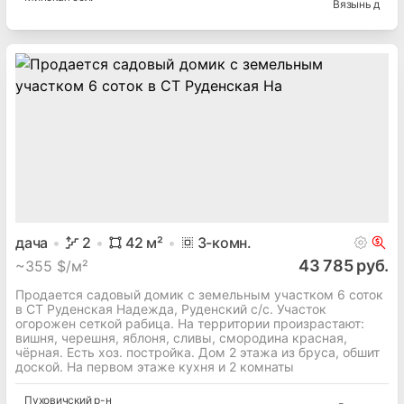
Вязынь д
дача
2
42
м²
3
-комн.
43 785 руб.
~
355 $/м²
Продается садовый домик с земельным участком 6 соток
в СТ Руденская Надежда, Руденский с/с. Участок
огорожен сеткой рабица. На территории произрастают:
вишня, черешня, яблоня, сливы, смородина красная,
чёрная. Есть хоз. постройка. Дом 2 этажа из бруса, обшит
доской. На первом этаже кухня и 2 комнаты
Пуховичский
р-н