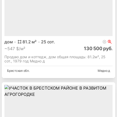
дом
81.2
м²
25
сот.
130 500 руб.
~
547 $/м²
Продаю дом и коттедж, дом общая площадь: 81.2м², 25
сот., 1979 год Медно д
Брестская
обл.
Медно д