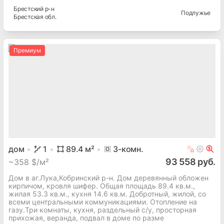
Брестский
р-н
Подлужье
Брестская
обл.
Премиум
дом
1
89.4
м²
3
-комн.
93 558 руб.
~
358 $/м²
Дом в аг.Лука,Кобринский р-н. Дом деревянный обложен
кирпичом, кровля шифер. Общая площадь 89.4 кв.м.,
жилая 53.3 кв.м., кухня 14.6 кв.м. Добротный, жилой, со
всеми центральными коммуникациями. Отопление на
газу.Три комнаты, кухня, раздельный с/у, просторная
прихожая, веранда, подвал в доме по разме