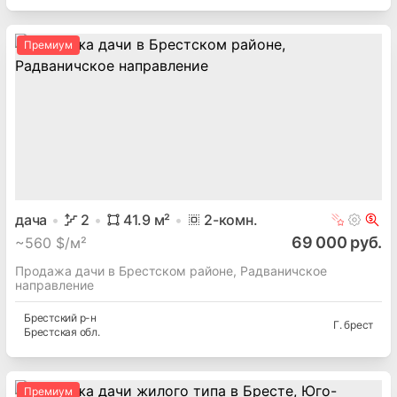
Премиум
дача
2
41.9
м²
2
-комн.
69 000 руб.
~
560 $/м²
Продажа дачи в Брестском районе, Радваничское
направление
Брестский
р-н
Г. брест
Брестская
обл.
Премиум