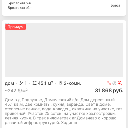
Брестский
р-н
Брест
Брестская
обл.
Премиум
дом
1
45.1
м²
2
-комн.
31 868 руб.
~
242 $/м²
Дом в д.Подлужье, Домачевский с/с. Дом деревянный
45.1 кв.м, две комнаты, кухня, веранда. Свет в доме,
отопление печное, вода-колодец, скважина на участке, газ
привозной. Участок 25 соток, на участке хоз.постройки,
летняя кухня. В трех километрах аг.Домачево с хорошо
развитой инфраструктурой. Ходит ш