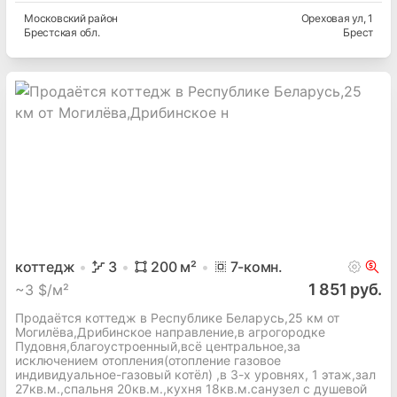
Московский
район
Ореховая ул
, 1
Брестская
обл.
Брест
коттедж
3
200
м²
7
-комн.
1 851 руб.
~
3 $/м²
Продаётся коттедж в Республике Беларусь,25 км от
Могилёва,Дрибинское направление,в агрогородке
Пудовня,благоустроенный,всё центральное,за
исключением отопления(отопление газовое
индивидуальное-газовый котёл) ,в 3-х уровнях, 1 этаж,зал
27кв.м.,спальня 20кв.м.,кухня 18кв.м.санузел с душевой