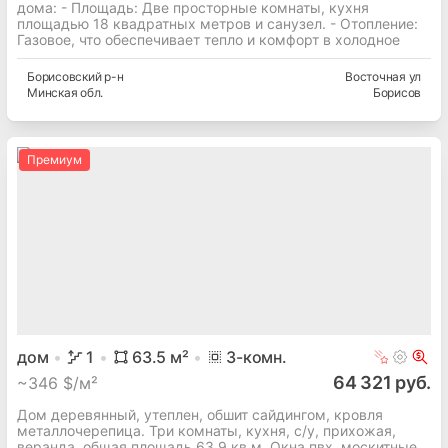
дома: - Площадь: Две просторные комнаты, кухня
площадью 18 квадратных метров и санузел. - Отопление:
Газовое, что обеспечивает тепло и комфорт в холодное
Борисовский
р-н
Восточная ул
Минская
обл.
Борисов
Премиум
дом
1
63.5
м²
3
-комн.
64 321 руб.
~
346 $/м²
Дом деревянный, утеплен, обшит сайдингом, кровля
металлочерепица. Три комнаты, кухня, с/у, прихожая,
веранда, общая площадь 63.9 кв.м. Окна пвх, москитные