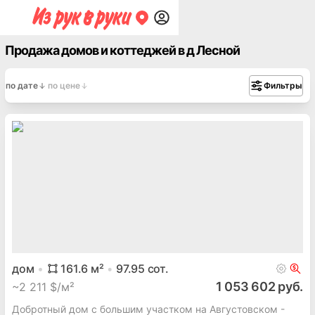
Продажа домов и коттеджей в д Лесной
по дате
по цене
Фильтры
дом
161.6
м²
97.95
сот.
1 053 602 руб.
~
2 211 $/м²
Добротный дом с большим участком на Августовском -