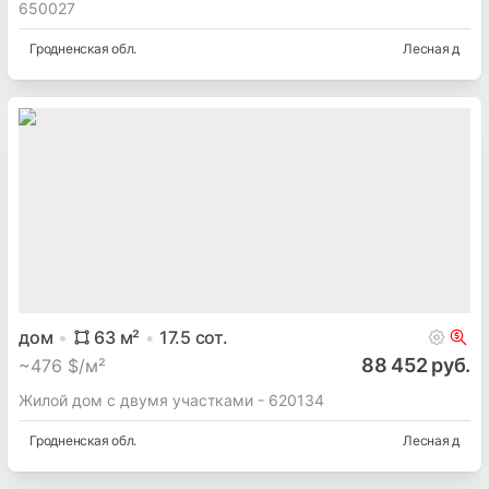
650027
Гродненская
обл.
Лесная д
дом
63
м²
17.5
сот.
88 452 руб.
~
476 $/м²
Жилой дом с двумя участками - 620134
Гродненская
обл.
Лесная д