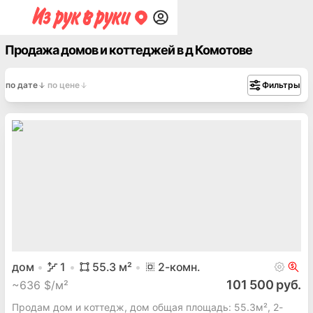
Продажа домов и коттеджей в д Комотове
по дате
по цене
Фильтры
дом
1
55.3
м²
2
-комн.
101 500 руб.
~
636 $/м²
Продам дом и коттедж, дом общая площадь: 55.3м², 2-