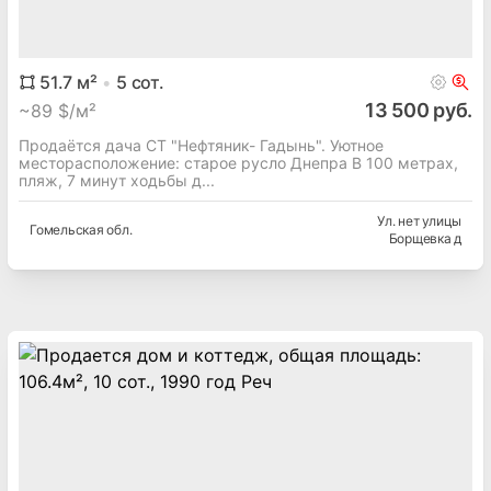
51.7
м²
5
сот.
13 500 руб.
~
89 $/м²
Продаётся дача СТ "Нефтяник- Гадынь". Уютное
месторасположение: старое русло Днепра В 100 метрах,
пляж, 7 минут ходьбы д...
Ул. нет улицы
Гомельская
обл.
Борщевка д