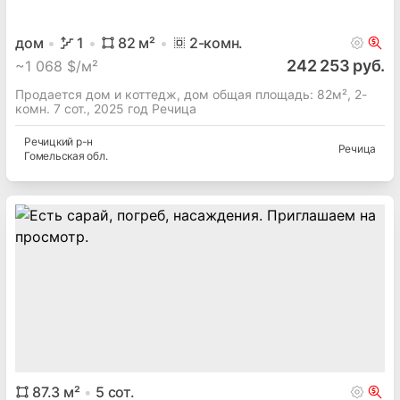
2019 год Гомель, Пер. виноградный 4-й
Пер. виноградный 4-й
Гомельская
обл.
Гомель
дом
1
82
м²
2
-комн.
242 253 руб.
~
1 068 $/м²
Продается дом и коттедж, дом общая площадь: 82м², 2-
комн. 7 сот., 2025 год Речица
Речицкий
р-н
Речица