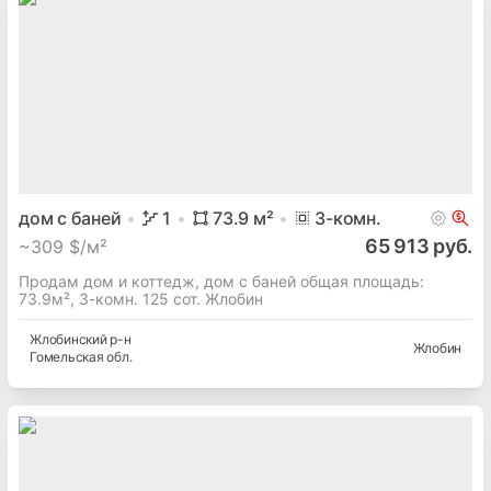
дом с баней
1
73.9
м²
3
-комн.
65 913 руб.
~
309 $/м²
Продам дом и коттедж, дом с баней общая площадь:
73.9м², 3-комн. 125 сот. Жлобин
Жлобинский
р-н
Жлобин
Гомельская
обл.