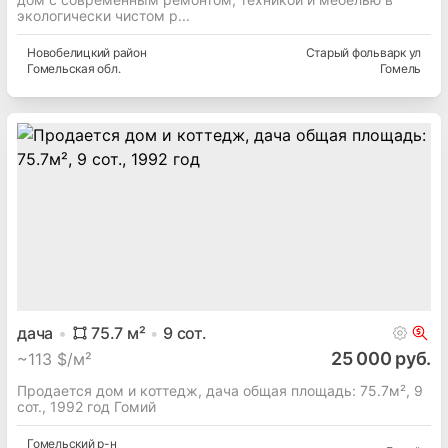
127.8
м²
10
сот.
490 000 руб.
~
1 310 $/м²
Ищите дом своей мечты? Предлагаем вашему вниманию
дом с современным ремонтом, техникой и мебелью в
экологически чистом р...
Новобелицкий
район
Старый фольварк ул
Гомельская
обл.
Гомель