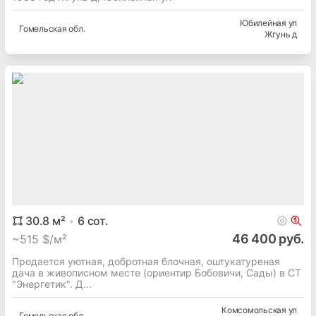
Юбилейная ул
Гомельская
обл.
Жгунь д
30.8
м²
6
сот.
46 400 руб.
~
515 $/м²
Продается уютная, добротная блочная, оштукатуреная
дача в живописном месте (ориентир Бобовичи, Сады) в СТ
"Энергетик". Д...
Комсомольская ул
Гомельская
обл.