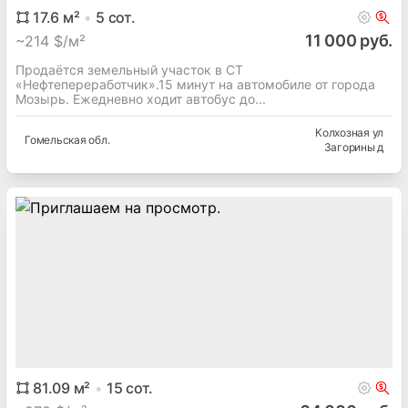
17.6
м²
5
сот.
11 000 руб.
~
214 $/м²
Продаётся земельный участок в СТ
«Нефтепереработчик».15 минут на автомобиле от города
Мозырь. Ежедневно ходит автобус до...
Колхозная ул
Гомельская
обл.
Загорины д
81.09
м²
15
сот.