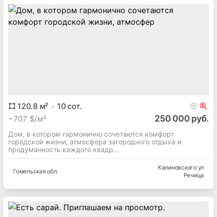
дом
45
м²
3
-комн.
9 300 руб.
~
75 $/м²
Продаю дом и коттедж, дом общая площадь: 45м², 3-
комн. 20 сот., 1960 год Гомель, Школьная
Гомельский
р-н
Школьная
, 26
Гомельская
обл.
Гомель