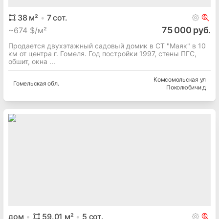
38
м²
7
сот.
75 000 руб.
~
674 $/м²
Продается двухэтажный садовый домик в СТ "Маяк" в 10
км от центра г. Гомеля. Год постройки 1997, стены ПГС,
обшит, окна ...
Комсомольская ул
Гомельская
обл.
Поколюбичи д
дом
59.01
м²
5
сот.