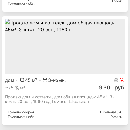
дача
75.7
м²
9
сот.
25 000 руб.
~
113 $/м²
Продается дом и коттедж, дача общая площадь: 75.7м², 9
сот., 1992 год Гомий
Гомельский
р-н
Гомий
Гомельская
обл.