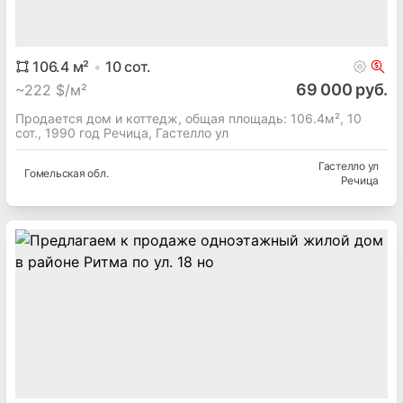
106.4
м²
10
сот.
69 000 руб.
~
222 $/м²
Продается дом и коттедж, общая площадь: 106.4м², 10
сот., 1990 год Речица, Гастелло ул