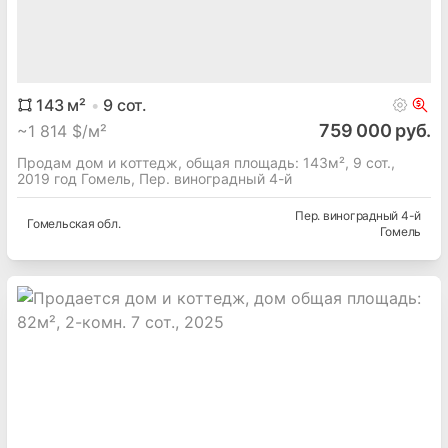
57.1
м²
9
сот.
26 200 руб.
~
157 $/м²
Есть сарай. Приглашаем на просмотр.
Ленина ул
Гомельская
обл.
Прибытки д
143
м²
9
сот.
759 000 руб.
~
1 814 $/м²
Продам дом и коттедж, общая площадь: 143м², 9 сот.,