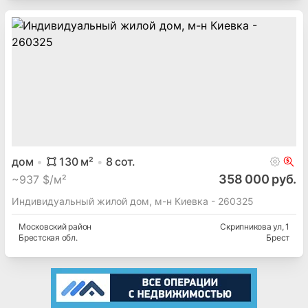
дом
130
м²
8
сот.
358 000 руб.
~
937 $/м²
Индивидуальный жилой дом, м-н Киевка - 260325
Московский
район
Скрипникова ул
, 1
Брестская
обл.
Брест