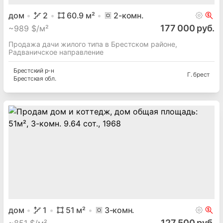
дом
2
60.9
м²
2
-комн.
177 000 руб.
~
989 $/м²
Продажа дачи жилого типа в Брестском районе,
Радваничское направление
Брестский
р-н
Г. брест
Брестская
обл.
дом
1
51
м²
3
-комн.
127 500 руб.