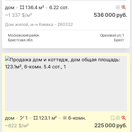
дом
136.4
м²
6.22
сот.
536 000 руб.
~
1 337 $/м²
Дом жилой, м-н Киевка - 260332
Московский
район
Ореховая ул
, 1
Брестская
обл.
Брест
дом
1
123.1
м²
6
-комн.
225 000 руб.
~
622 $/м²