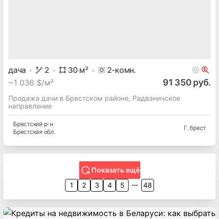
дача
2
30
м²
2
-комн.
91 350 руб.
~
1 036 $/м²
Продажа дачи в Брестском районе, Радваничское
направление
Брестский
р-н
Г. брест
Брестская
обл.
Показать ещё
1
2
3
4
5
48