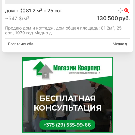
дом
81.2
м²
25
сот.
130 500 руб.
~
547 $/м²
Продаю дом и коттедж, дом общая площадь: 81.2м², 25
сот., 1979 год Медно д
Брестская
обл.
Медно д