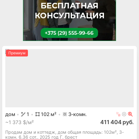
Премиум
дом
1
102
м²
3
-комн.
411 404 руб.
~
1 373 $/м²
Продам дом и коттедж, дом общая площадь: 102м², 3-
комн. 6.36 сот., 2025 год Г. брест