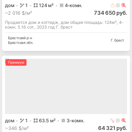
дом
1
124
м²
4
-комн.
734 650 руб.
~
2 016 $/м²
Продается дом и коттедж, дом общая площадь: 124м², 4-
комн. 5.16 сот., 2023 год Г. брест
Брестский
р-н
Г. брест
Брестская
обл.
Премиум
дом
1
63.5
м²
3
-комн.
64 321 руб.
~
346 $/м²