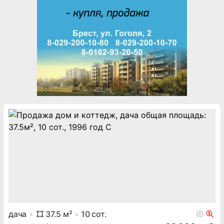
дача
37.5
м²
10
сот.