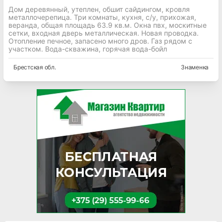
Дом деревянный, утеплен, обшит сайдингом, кровля
металлочерепица. Три комнаты, кухня, с/у, прихожая,
веранда, общая площадь 63.9 кв.м. Окна пвх, москитные
сетки, входная дверь металлическая. Новая проводка.
Отопление печное, запасено много дров. Газ рядом с
участком. Вода-скважина, горячая вода-бойл
Брестская
обл.
Знаменка