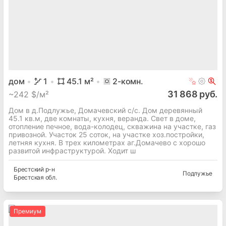
дом
1
45.1
м²
2
-комн.
31 868 руб.
~
242 $/м²
Дом в д.Подлужье, Домачевский с/с. Дом деревянный
45.1 кв.м, две комнаты, кухня, веранда. Свет в доме,
отопление печное, вода-колодец, скважина на участке, газ
привозной. Участок 25 соток, на участке хоз.постройки,
летняя кухня. В трех километрах аг.Домачево с хорошо
развитой инфраструктурой. Ходит ш
Брестский
р-н
Подлужье
Брестская
обл.
Премиум