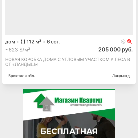
дом
112
м²
6
сот.
205 000 руб.
~
623 $/м²
НОВАЯ КОРОБКА ДОМА С УГЛОВЫМ УЧАСТКОМ У ЛЕСА В
СТ «ЛАНДЫШ»!
Брестская
обл.
Ландыш д