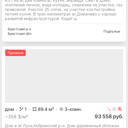
45.1 кв.м, две комнаты, кухня, веранда. Свет в доме,
отопление печное, вода-колодец, скважина на участке, газ
привозной. Участок 25 соток, на участке хоз.постройки,
летняя кухня. В трех километрах аг.Домачево с хорошо
развитой инфраструктурой. Ходит ш
Брестский
р-н
Подлужье
Брестская
обл.
Премиум
дом
1
89.4
м²
3
-комн.
93 558 руб.
~
358 $/м²
Дом в аг.Лука,Кобринский р-н. Дом деревянный обложен