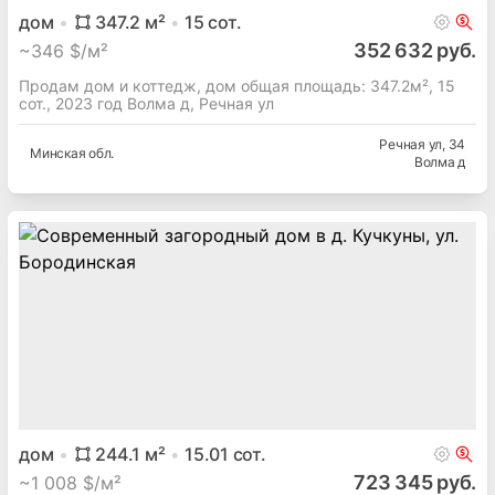
дом
347.2
м²
15
сот.
352 632 руб.
~
346 $/м²
Продам дом и коттедж, дом общая площадь: 347.2м², 15
сот., 2023 год Волма д, Речная ул
Речная ул
, 34
Минская
обл.
Волма д
дом
244.1
м²
15.01
сот.
723 345 руб.
~
1 008 $/м²