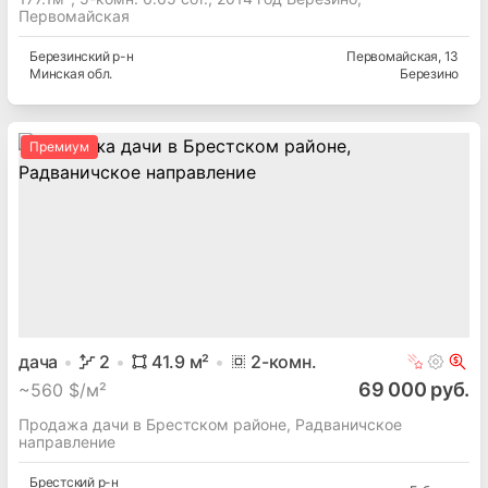
Первомайская
Березинский
р-н
Первомайская
, 13
Минская
обл.
Березино
Премиум
дача
2
41.9
м²
2
-комн.
69 000 руб.
~
560 $/м²
Продажа дачи в Брестском районе, Радваничское
направление
Брестский
р-н