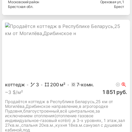
Московский
район
Ореховая ул
, 1
Брестская
обл.
Брест
коттедж
3
200
м²
7
-комн.
1 851 руб.
~
3 $/м²
Продаётся коттедж в Республике Беларусь,25 км от
Могилёва,Дрибинское направление,в агрогородке
Пудовня,благоустроенный,всё центральное,за
исключением отопления(отопление газовое
индивидуальное-газовый котёл) ,в 3-х уровнях, 1 этаж,зал
27кв.м.,спальня 20кв.м.,кухня 18кв.м.санузел с душевой
кабиной,лод