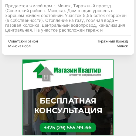
Продается жилой дом г. Минск, Тиражный проезд.
(Советский район г. Минска). Дом в один уровень в
хорошем жилом состоянии. Участок 5,55 соток огорожен
(в собственности). Отопление на газу, горячая вода –
газовая колонка, центральный водопровод, канализация
центральная. На участке расположен гараж и
Советский
район
Тиражный проезд
Минская
обл.
Минск