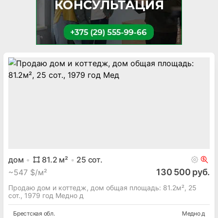
дом
81.2
м²
25
сот.
130 500 руб.
~
547 $/м²
Продаю дом и коттедж, дом общая площадь: 81.2м², 25
сот., 1979 год Медно д
Брестская
обл.
Медно д