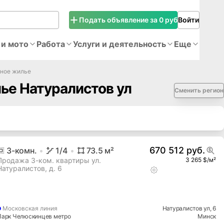
Подать объявление за 0 руб
Войти
 и мото
Работа
Услуги и деятельность
Еще
чное жилье
ье Натуралистов ул
Сменить регион
670 512 руб.
3
-комн.
1
/4
73.5
м²
Продажа 3-ком. квартиры ул.
3 265 $/м²
Натуралистов, д. 6
Московская
линия
Натуралистов ул
, 6
Парк Челюскинцев метро
Минск