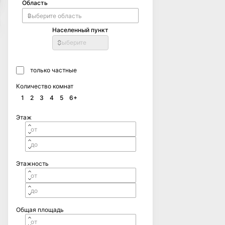
Область
Населенный пункт
Выберите
только частные
Количество комнат
1
2
3
4
5
6+
Этаж
Этажность
Общая площадь