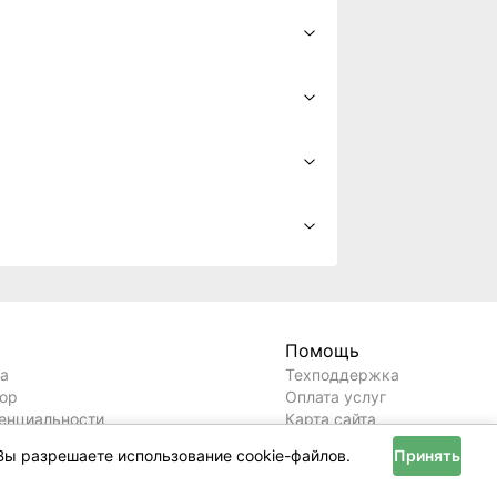
Кредиты на недвижимость в
Беларуси: как выбрать
выгодный вариант
как выбрать выгодный вариант
Экосистема профессионалов:
Telegram-канал
PIRMAS24/7REALTY
Вы разрешаете использование cookie-файлов.
Принять
празднует первый день рождения и