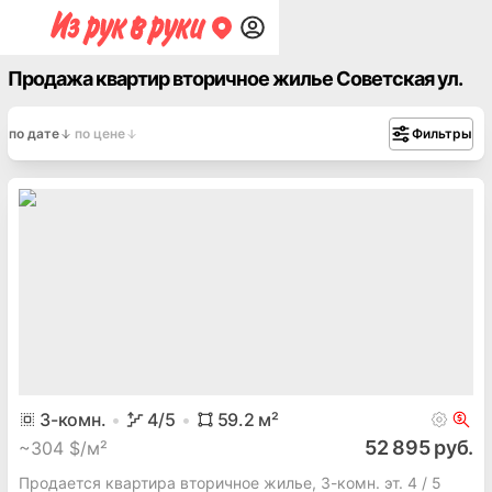
Продажа квартир вторичное жилье Советская ул.
по дате
по цене
Фильтры
3
-комн.
4
/5
59.2
м²
52 895 руб.
~
304 $/м²
Продается квартира вторичное жилье, 3-комн. эт. 4 / 5