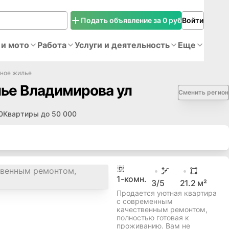
Подать объявление за 0 руб
Войти
 и мото
Работа
Услуги и деятельность
Еще
чное жилье
ье Владимирова ул
Сменить регион
0
Квартиры до 50 000
1
-комн.
3
/5
21.2
м²
Продается уютная квартира
с современным
качественным ремонтом,
полностью готовая к
проживанию. Вам не