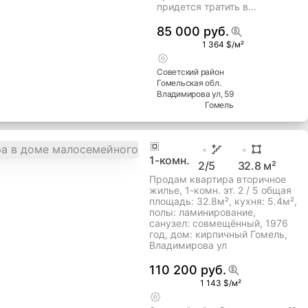
придется тратить в...
85 000 руб.
1 364 $/м²
Советский
район
Гомельская
обл.
Владимирова ул
, 59
Гомель
1
-комн.
2
/5
32.8
м²
Продам квартира вторичное
жилье, 1-комн. эт. 2 / 5 общая
площадь: 32.8м², кухня: 5.4м²,
полы: ламинирование,
cанузел: совмещённый, 1976
год, дом: кирпичный Гомель,
Владимирова ул
110 200 руб.
1 143 $/м²