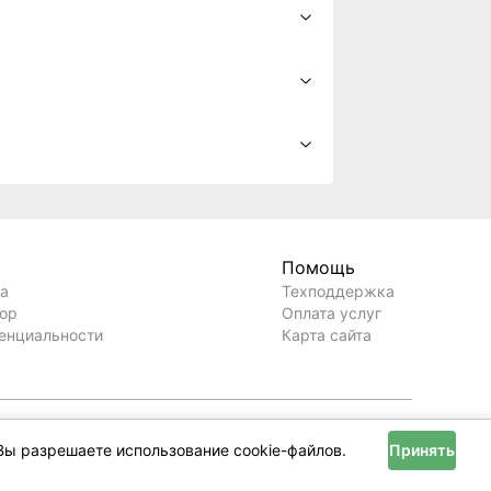
Первая в РБ онлайн-сделка
купли-продажи
недвижимости!
впервые в истории состоялась онлайн-
сделка купли-продажи недвижимости в
разных городах
ДОСТУПНОЕ ЖИЛЬЁ ПО
ПРОГРАММЕ «ВМЕСТЕ»
Квартиры в рассрочку без справок о
доходах и поручителей
Вы разрешаете использование cookie-файлов.
Принять