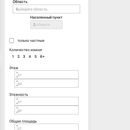
Область
Населенный пункт
Выберите
только частные
Количество комнат
1
2
3
4
5
6+
Этаж
Этажность
Общая площадь