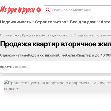
Недвижимость
Строительство
Все для дачи
Авто
Из рук в руки
Продажа и аренда недвижимости
Продажа квартир втори
Продажа квартир вторичное жил
Однокомнатные
Рядом со школой
С мебелью
Квартиры до 40 00
по дате
по цене