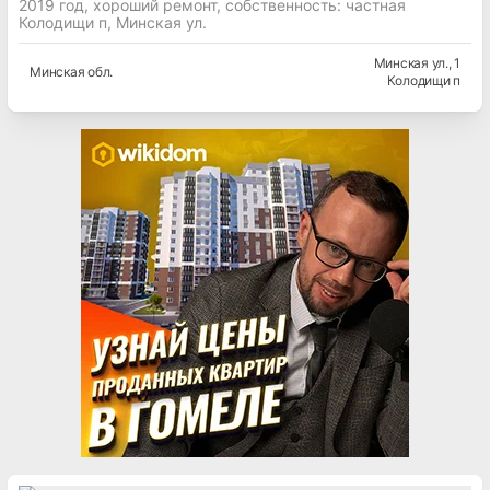
2019 год, хороший ремонт, собственность: частная
Колодищи п, Минская ул.
Минская ул.
, 1
Минская
обл.
Колодищи п