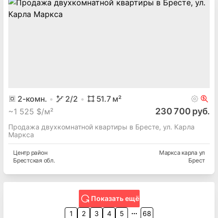
2
-комн.
2
/2
51.7
м²
230 700 руб.
~
1 525 $/м²
Продажа двухкомнатной квартиры в Бресте, ул. Карла
Маркса
Центр
район
Маркса карла ул
Брестская
обл.
Брест
Показать ещё
1
2
3
4
5
68