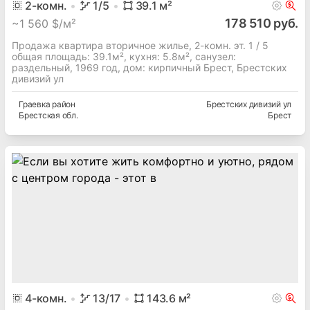
2
-комн.
1
/5
39.1
м²
178 510 руб.
~
1 560 $/м²
Продажа квартира вторичное жилье, 2-комн. эт. 1 / 5
общая площадь: 39.1м², кухня: 5.8м², cанузел:
раздельный, 1969 год, дом: кирпичный Брест, Брестских
дивизий ул
Граевка
район
Брестских дивизий ул
Брестская
обл.
Брест
4
-комн.
13
/17
143.6
м²