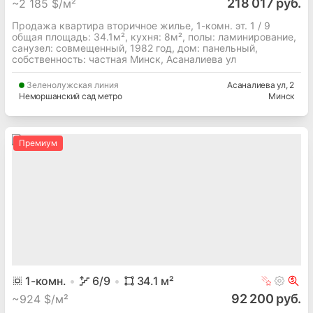
218 017 руб.
~
2 185 $/м²
Продажа квартира вторичное жилье, 1-комн. эт. 1 / 9
общая площадь: 34.1м², кухня: 8м², полы: ламинирование,
cанузел: совмещенный, 1982 год, дом: панельный,
собственность: частная Минск, Асаналиева ул
Зеленолужская
линия
Асаналиева ул
, 2
Неморшанский сад метро
Минск
Премиум
1
-комн.
6
/9
34.1
м²
92 200 руб.
~
924 $/м²