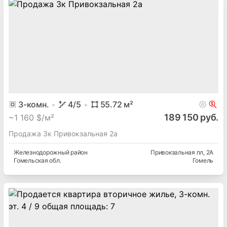
3
-комн.
4
/5
55.72
м²
189 150 руб.
~
1 160 $/м²
Продажа 3к Привокзальная 2а
Железнодорожный
район
Привокзальная пл
, 2А
Гомельская
обл.
Гомель