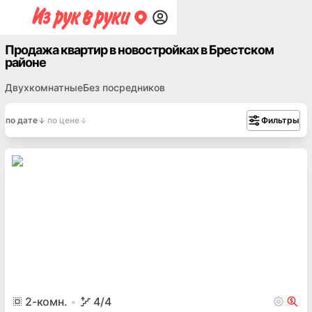
Продажа квартир в новостройках в Брестском
районе
Двухкомнатные
Без посредников
по дате
по цене
Фильтры
2
-комн.
4
/4