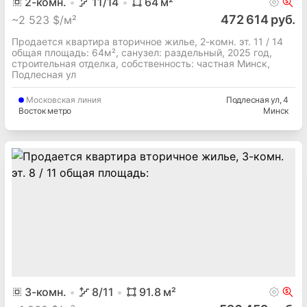
2
-комн.
11
/14
64
м²
472 614 руб.
~
2 523 $/м²
Продается квартира вторичное жилье, 2-комн. эт. 11 / 14
общая площадь: 64м², cанузел: раздельный, 2025 год,
строительная отделка, собственность: частная Минск,
Подлесная ул
Московская
линия
Подлесная ул
, 4
Восток метро
Минск
3
-комн.
8
/11
91.8
м²