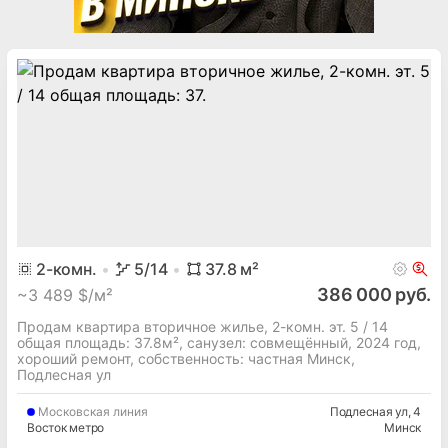
2
-комн.
5
/14
37.8
м²
386 000 руб.
~
3 489 $/м²
Продам квартира вторичное жилье, 2-комн. эт. 5 / 14
общая площадь: 37.8м², cанузел: совмещённый, 2024 год,
хороший ремонт, собственность: частная Минск,
Подлесная ул
Московская
линия
Подлесная ул
, 4
Восток метро
Минск