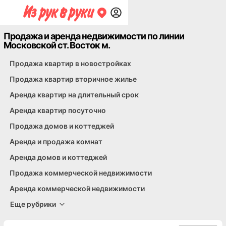
Продажа и аренда недвижимости по линии
Московской ст. Восток м.
Обмен квартир
Аренда и продажа зарубежной недвижимости
Обмен домов, участков, дач
Гаражи, автостоянки и машиноместа
Оформление регистрации
Аукционы и другое
Спрос
Продажа квартир в новостройках
Продажа квартир вторичное жилье
Аренда квартир на длительный срок
Аренда квартир посуточно
Продажа домов и коттеджей
Аренда и продажа комнат
Аренда домов и коттеджей
Продажа коммерческой недвижимости
Аренда коммерческой недвижимости
Еще рубрики