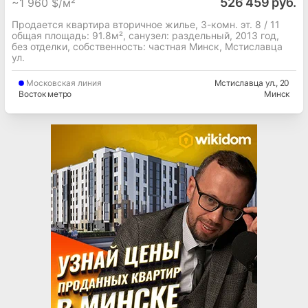
526 459 руб.
~
1 960 $/м²
Продается квартира вторичное жилье, 3-комн. эт. 8 / 11
общая площадь: 91.8м², cанузел: раздельный, 2013 год,
без отделки, собственность: частная Минск, Мстиславца
ул.
Московская
линия
Мстиславца ул.
, 20
Восток метро
Минск