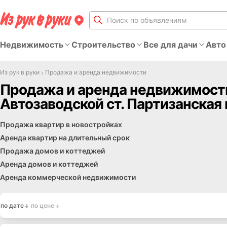
Недвижимость
Строительство
Все для дачи
Авто
Из рук в руки
Продажа и аренда недвижимости
Продажа и аренда недвижимости
Автозаводской ст. Партизанская 
Обмен квартир
Аренда и продажа зарубежной недвижимости
Обмен домов, участков, дач
Гаражи, автостоянки и машиноместа
Оформление регистрации
Аукционы и другое
Спрос
Продажа квартир в новостройках
Аренда квартир на длительный срок
Продажа домов и коттеджей
Аренда домов и коттеджей
Аренда коммерческой недвижимости
по дате
по цене