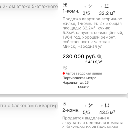
1
-комн.
2
/5
32.2
м²
Продажа квартира вторичное
жилье, 1-комн. эт. 2 / 5 общая
площадь: 32.2м², кухня:
5.8м², cанузел: совмещённый,
1964 год, хороший ремонт,
собственность: частная
Минск, Народная ул
230 000 руб.
2 431 $/м²
Автозаводская
линия
Партизанская метро
Народная ул
, 26
Минск
2
-комн.
5
/5
43.5
м²
Продается выделенная
аккуратная отдельная комната
с балконом по ул.Васнецова,