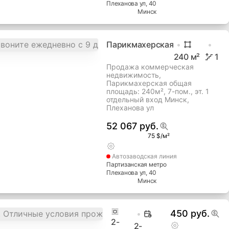
Плеханова ул
, 40
Минск
Парикмахерская
240
м²
1
Продажа коммерческая
недвижимость,
Парикмахерская общая
площадь: 240м², 7-пом., эт. 1
отдельный вход Минск,
Плеханова ул
52 067 руб.
75 $/м²
Автозаводская
линия
Партизанская метро
Плеханова ул
, 40
Минск
450 руб.
2
-
2-