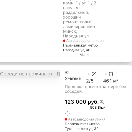
комн. 1 / эт. 1 / 2
cанузел:
раздельный,
хороший
ремонт, полы:
ламинирование
Минск,
Народная ул
Автозаводская
линия
Партизанская метро
Народная ул
, 40
Минск
2
-комн.
2
/5
46.1
м²
Продажа доли в квартире без
соседей.
123 000 руб.
908 $/м²
Автозаводская
линия
Партизанская метро
Тухачевского ул
, 39