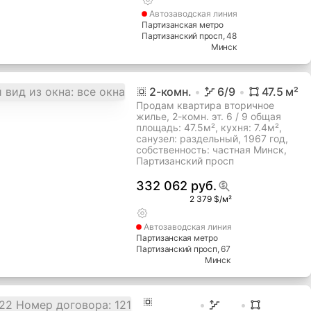
Автозаводская
линия
Партизанская метро
Партизанский просп
, 48
Минск
2
-комн.
6
/9
47.5
м²
Продам квартира вторичное
жилье, 2-комн. эт. 6 / 9 общая
площадь: 47.5м², кухня: 7.4м²,
cанузел: раздельный, 1967 год,
собственность: частная Минск,
Партизанский просп
332 062 руб.
2 379 $/м²
Автозаводская
линия
Партизанская метро
Партизанский просп
, 67
Минск