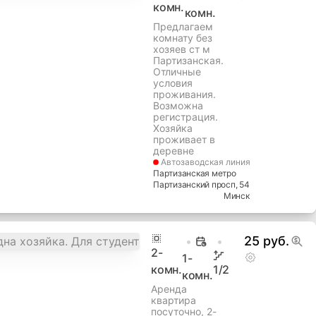
комн.
комн.
Предлагаем
комнату без
хозяев ст м
Партизанская.
Отличные
условия
проживания.
Возможна
регистрация.
Хозяйка
проживает в
деревне
Автозаводская
линия
Партизанская метро
Партизанский просп
, 54
Минск
25 руб.
2
-
1-
комн.
1
/2
комн.
Аренда
квартира
посуточно, 2-