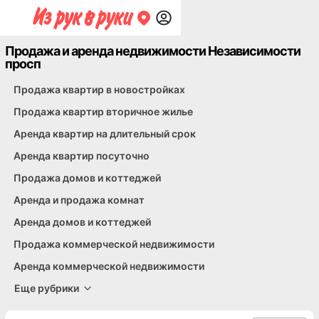
Продажа и аренда недвижимости Независимости
просп
Обмен квартир
Аренда и продажа зарубежной недвижимости
Обмен домов, участков, дач
Гаражи, автостоянки и машиноместа
Оформление регистрации
Аукционы и другое
Спрос
Продажа квартир в новостройках
Продажа квартир вторичное жилье
Аренда квартир на длительный срок
Аренда квартир посуточно
Продажа домов и коттеджей
Аренда и продажа комнат
Аренда домов и коттеджей
Продажа коммерческой недвижимости
Аренда коммерческой недвижимости
Еще рубрики