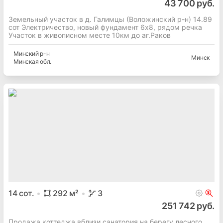
43 700 руб.
Земельный участок в д. Галимцы (Воложинский р-н) 14.89
сот Электричество, новый фундамент 6х8, рядом речка
Участок в живописном месте 10км до аг.Раков
Минский
р-н
Минск
Минская
обл.
14
сот.
292
м²
3
251 742 руб.
Продажа коттеджа вблизи санатория на берегу лесного