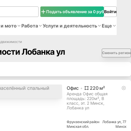
Подать объявление за 0 руб
Войти
 и мото
Работа
Услуги и деятельность
Еще
едвижимости
ости Лобанка ул
Сменить регион
Офис
220
м²
Аренда Офис общая
площадь: 220м², B
класс, эт. 2 Минск,
Лобанка ул
Фрунзенский
район
Лобанка ул
, 77
Минская
обл.
Минск