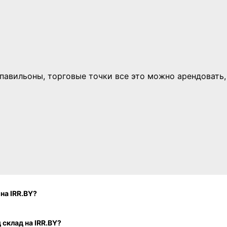
авильоны, торговые точки все это можно арендовать, З
Как продать коммерческую недвижимость для сферы услуг на IRR.BY?