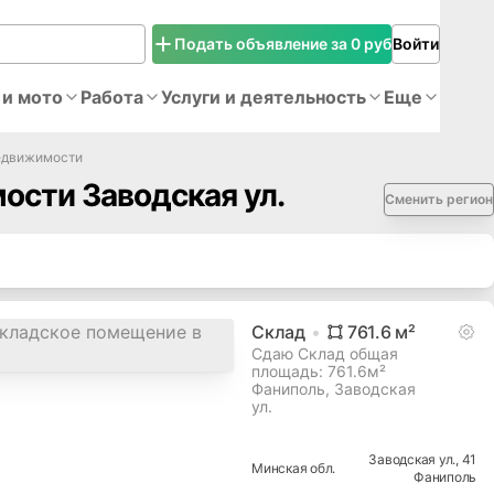
Подать объявление за 0 руб
Войти
 и мото
Работа
Услуги и деятельность
Еще
едвижимости
сти Заводская ул.
Сменить регион
Склад
761.6
м²
Сдаю Склад общая
площадь: 761.6м²
Фаниполь, Заводская
ул.
Заводская ул.
, 41
Минская
обл.
Фаниполь