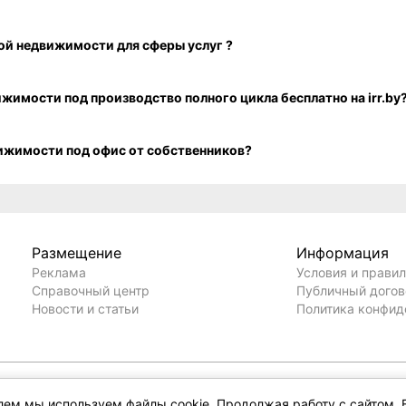
Какая стоимость покупки коммерческой недвижимости под склад на IRR.BY?
Как посмотреть свежие объявления о продаже коммерческой недвижимости для сферы услуг ?
Как разместить объявление о продаже коммерческой недвижимости под производство полного цикла бесплатно на irr.b
Как посмотреть объявления о продаже коммерческой недвижимости под офис от собственников?
Размещение
Информация
Реклама
Условия и прави
Справочный центр
Публичный дого
Новости и статьи
Политика конфид
елем мы используем файлы cookie. Продолжая работу с сайтом, 