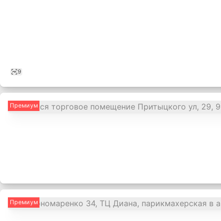
9
Премиум
,
Премиум