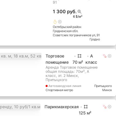
91
1 300 руб.
6 $/м²
Октябрьский
район
Гродненская
обл.
Советских пограничников ул
, 91
Гродно
Торговое
A
помещение
70
м²
класс
Аренда Торговое помещение
общая площадь: 70м², A
класс, эт. 2 Минск,
Притыцкого
Автозаводская
линия
Притыцкого
Спортивная метро
Минск
Парикмахерская
125
м²