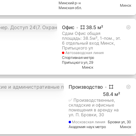
Минский
р-н
Минск
Минская
обл.
Офис
38.5
м²
Сдам Офис общая
площадь: 38.5м², 1-пом., эт.
6 отдельный вход Минск,
Притыцкого ул
Автозаводская
линия
Спортивная метро
Притыцкого ул
, 29
Минск
Производство
58.4
м²
✅ Производственные,
складские и офисные
помещения в аренду на
ул. П. Бровки, 30
Московская
линия
Бровки ул
, 30
Академия наук метро
Минск