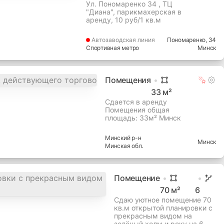
Ул. Пономаренко 34 , ТЦ
"Диана", парикмахерская в
аренду, 10 руб/1 кв.м
Автозаводская
линия
Пономаренко
, 34
Спортивная метро
Минск
Помещения
33
м²
Сдается в аренду
Помещения общая
площадь: 33м² Минск
Минский
р-н
Минск
Минская
обл.
Помещение
70
м²
6
Сдаю уютное помещение 70
кв.м открытой планировки с
прекрасным видом на
зелёный холм и реку на 6