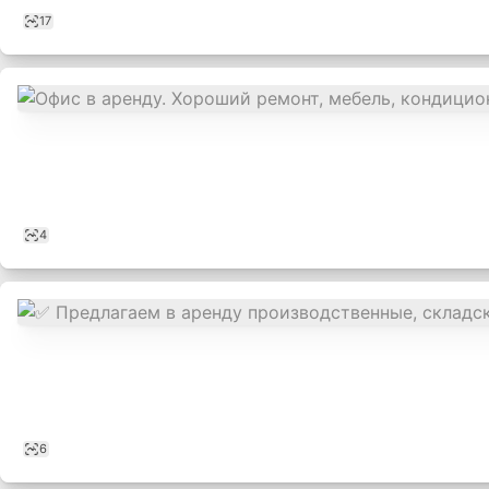
17
4
6