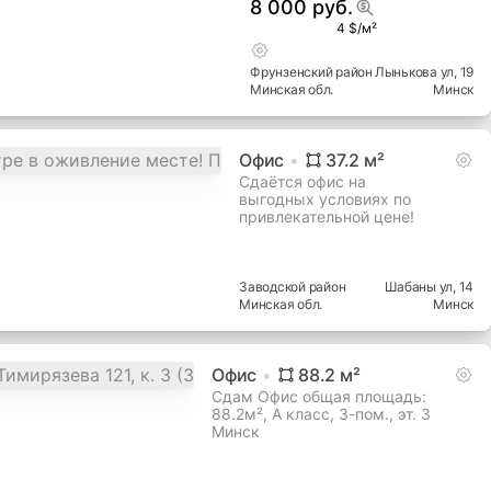
8 000 руб.
4 $/м²
Фрунзенский
район
Лынькова ул
, 19
Минская
обл.
Минск
Офис
37.2
м²
Сдаётся офис на
выгодных условиях по
привлекательной цене!
Заводской
район
Шабаны ул
, 14
Минская
обл.
Минск
Офис
88.2
м²
Сдам Офис общая площадь:
88.2м², A класс, 3-пом., эт. 3
Минск