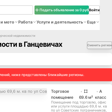
Подать объявление за 0 руб
Войти
 и мото
Работа
Услуги и деятельность
Еще
ерческой недвижимости
ости в Ганцевичах
Сменить регион
влений, ниже представлены ближайшие регионы.
Торговое
A
помещение
69.6
м²
класс
Помещение под торговлю, офис
или услуги площадью 69,6 м. кв
по ул Советских пограничников,