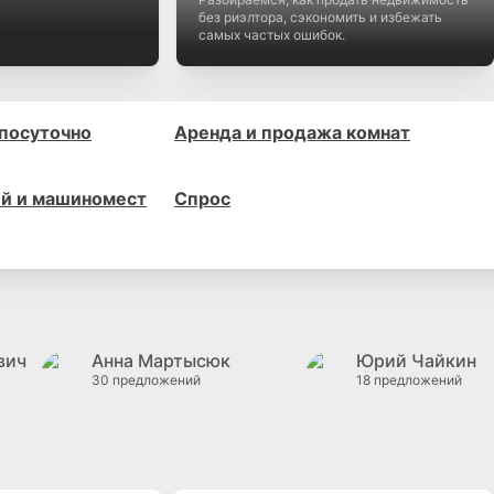
без риэлтора, сэкономить и избежать
самых частых ошибок.
 посуточно
Аренда и продажа комнат
й и машиномест
Спрос
вич
Анна Мартысюк
Юрий Чайкин
30 предложений
18 предложений