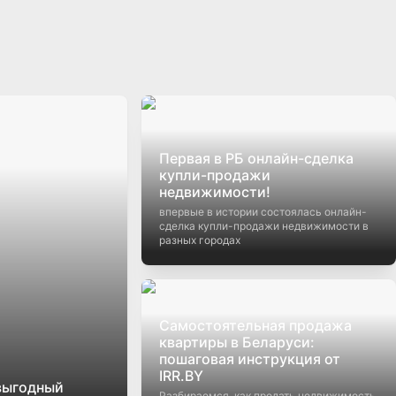
Первая в РБ онлайн-сделка
купли-продажи
недвижимости!
впервые в истории состоялась онлайн-
сделка купли-продажи недвижимости в
разных городах
Самостоятельная продажа
квартиры в Беларуси:
пошаговая инструкция от
IRR.BY
 выгодный
Разбираемся, как продать недвижимость