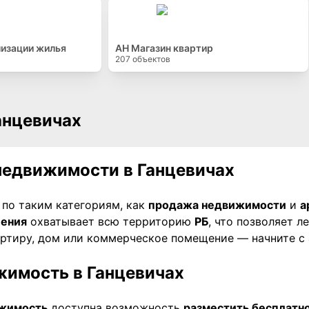
лизации жилья
АН Магазин квартир
207
объектов
анцевичах
недвижимости в Ганцевичах
по таким категориям, как
продажа недвижимости
и
а
ления
охватывает всю территорию
РБ
, что позволяет л
артиру, дом или коммерческое помещение — начните с 
жимость в Ганцевичах
ижимость
доступна возможность
разместить бесплатн