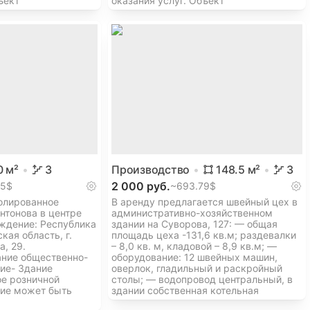
ъект
оказания услуг. Объект
0
м²
3
Производство
148.5
м²
3
2 000 руб.
.5$
~
693.79$
олированное
В аренду предлагается швейный цех в
нтонова в центре
административно-хозяйственном
ждение: Республика
здании на Суворова, 127: — общая
кая область, г.
площадь цеха -131,6 кв.м; раздевалки
а, 29.
– 8,0 кв. м, кладовой – 8,9 кв.м; —
ние общественно-
оборудование: 12 швейных машин,
ние- Здание
оверлок, гладильный и раскройный
е розничной
столы; — водопровод центральный, в
ние может быть
здании собственная котельная