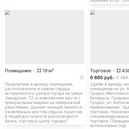
оказания услуг. Об
Помещение
19
м²
Торговое
43
6 880 руб.
~
2 384
Предлагаем в аренду помещение,
Сдаём в аренду из
расположенное в самом сердце
помещение на ул. А
исторического центра города на улице
Гродно. Местонахо
Заводская, 13, в живописном месте с
Беларусь, Гродненс
прекрасными видами на набережной
Гродно, ул. Антонов
реки Неман. Данная локация является
Наименование- Зда
оживлённым местом отдыха туристов,
торговое. Назначе
в пешей доступности располагаются
специализированно
банки, торговый центр города Г
торговли. Помеще
использовано под