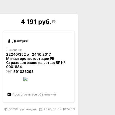
4 191 руб.
Дмитрий
Лицензия:
22240/352 от 24.10.2017,
Министерство юстиции РБ.
Страховое свидетельство: БР №
0001884
591026293
УНП:
Посмотреть все объявления
68858
просмотров
2026-04-14 10:57:13