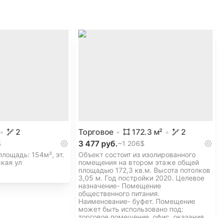
2
Торговое
172.3
м²
2
3 477 руб.
$
~
1 206$
лощадь: 154м², эт.
Объект состоит из изолированного
кая ул
помещения на втором этаже общей
площадью 172,3 кв.м. Высота потолков
3,05 м. Год постройки 2020. Целевое
назначение- Помещение
общественного питания.
Наименование- буфет. Помещение
может быть использовано под:
торговое помещение, офис, оказания