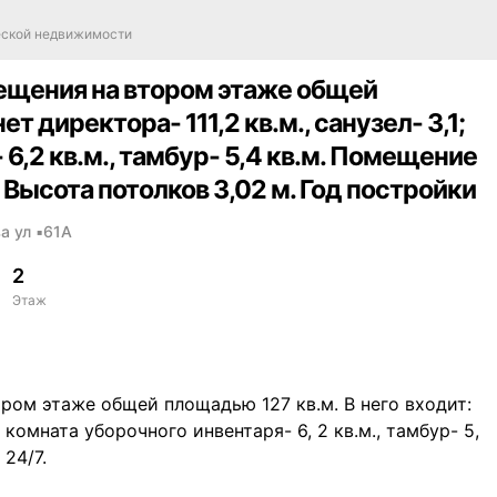
еской недвижимости
мещения на втором этаже общей
т директора- 111,2 кв.м., санузел- 3,1;
- 6,2 кв.м., тамбур- 5,4 кв.м. Помещение
 Высота потолков 3,02 м. Год постройки
а ул
▪
61А
2
Этаж
ром этаже общей площадью 127 кв.м. В него входит:
м., комната уборочного инвентаря- 6, 2 кв.м., тамбур- 5,
24/7.