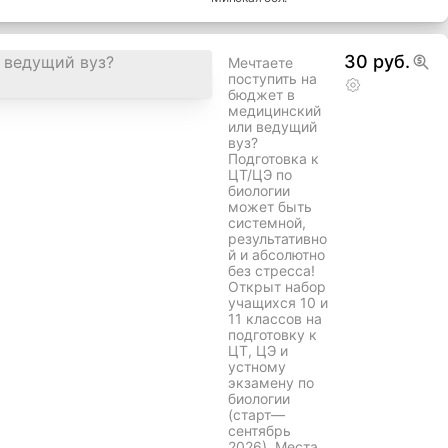
30 руб.
Мечтаете
поступить на
бюджет в
медицинский
или ведущий
вуз?
Подготовка к
ЦТ/ЦЭ по
биологии
может быть
системной,
результативно
й и абсолютно
без стресса!
Открыт набор
учащихся 10 и
11 классов на
подготовку к
ЦТ, ЦЭ и
устному
экзамену по
биологии
(старт—
сентябрь
2026). Места