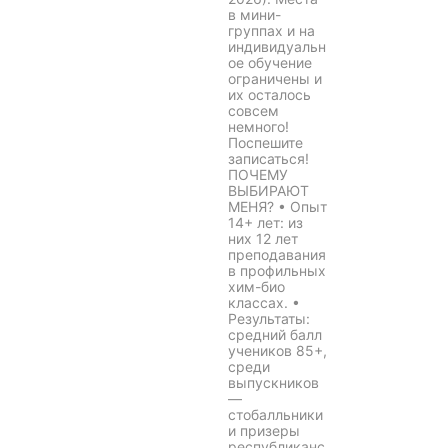
в мини-
группах и на
индивидуальн
ое обучение
ограничены и
их осталось
совсем
немного!
Поспешите
записаться!
ПОЧЕМУ
ВЫБИРАЮТ
МЕНЯ? • Опыт
14+ лет: из
них 12 лет
преподавания
в профильных
хим-био
классах. •
Результаты:
средний балл
учеников 85+,
среди
выпускников
—
стобалльники
и призеры
республиканс