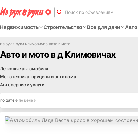
Недвижимость
Строительство
Все для дачи
Авто
Из рук в руки Климовичи
Авто и мото
Авто и мото в д Климовичах
Легковые автомобили
Мототехника, прицепы и автодома
Автосервис и услуги
по дате
по цене