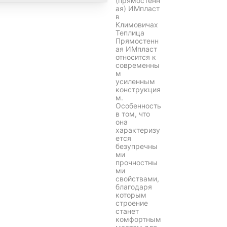
(прямостенн
ая) ИМпласт
в
Климовичах
Теплица
Прямостенн
ая ИМпласт
относится к
современны
м
усиленным
конструкция
м.
Особенность
в том, что
она
характеризу
ется
безупречны
ми
прочностны
ми
свойствами,
благодаря
которым
строение
станет
комфортным