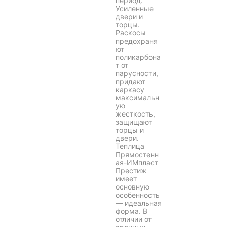
период.
Усиленные
двери и
торцы.
Раскосы
предохраня
ют
поликарбона
т от
парусности,
придают
каркасу
максимальн
ую
жесткость,
защищают
торцы и
двери.
Теплица
Прямостенн
ая-ИМпласт
Престиж
имеет
основную
особенность
— идеальная
форма. В
отличии от