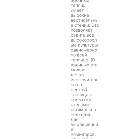
арочных
теплиц
имеет
высокие
вертикальны
е стенки. Это
позволяет
садить все
высокоросл
ые культуры
равномерно
по всей
теплице. (В
арочных это
можно
делать
исключитель
но по
центру).
Теплица с
прямыми
стенами
оптимально
подходит
для
выращивани
я
помидоров,