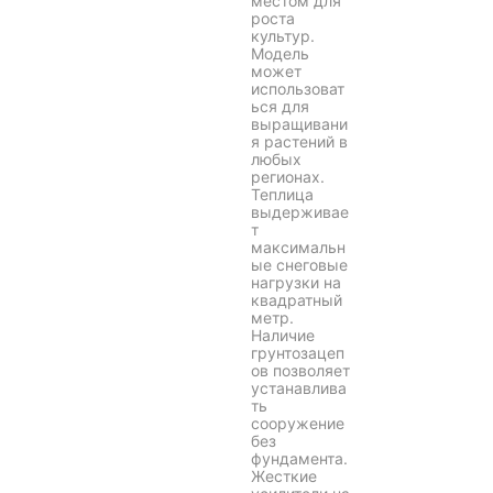
местом для
роста
культур.
Модель
может
использоват
ься для
выращивани
я растений в
любых
регионах.
Теплица
выдерживае
т
максимальн
ые снеговые
нагрузки на
квадратный
метр.
Наличие
грунтозацеп
ов позволяет
устанавлива
ть
сооружение
без
фундамента.
Жесткие