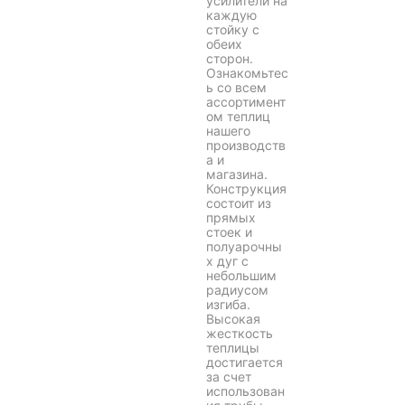
усилители на
каждую
стойку с
обеих
сторон.
Ознакомьтес
ь со всем
ассортимент
ом теплиц
нашего
производств
а и
магазина.
Конструкция
состоит из
прямых
стоек и
полуарочны
х дуг с
небольшим
радиусом
изгиба.
Высокая
жесткость
теплицы
достигается
за счет
использован