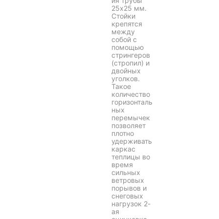
ия трубы
25х25 мм.
Стойки
крепятся
между
собой с
помощью
стрингеров
(стропил) и
двойных
уголков.
Такое
количество
горизонталь
ных
перемычек
позволяет
плотно
удерживать
каркас
теплицы во
время
сильных
ветровых
порывов и
снеговых
нагрузок 2-
ая