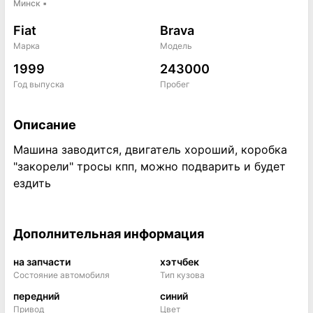
Минск
▪
Fiat
Brava
Марка
Модель
1999
243000
Год выпуска
Пробег
Описание
Машина заводится, двигатель хороший, коробка
"закорели" тросы кпп, можно подварить и будет
ездить
Дополнительная информация
на запчасти
хэтчбек
Состояние автомобиля
Тип кузова
передний
синий
Привод
Цвет