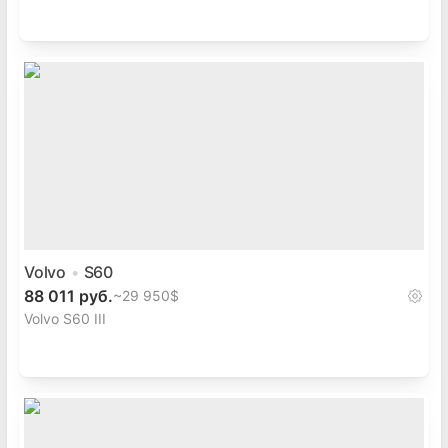
Volvo
S60
88 011 руб.
~
29 950$
Volvo S60 III