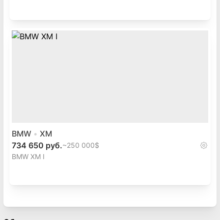
BMW
XM
734 650 руб.
~
250 000$
BMW XM I