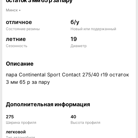
остаток 3 мм 65 р за пару
Минск
▪
отличное
б/у
Состояние резины
Новый или подержанный
летние
19
Сезонность
Диаметр
Описание
пара Continental Sport Contact 275/40 r19 остаток
3 мм 65 р за пару
Дополнительная информация
275
40
Ширина профиля
Высота профиля
легковой
Тип автомобиля