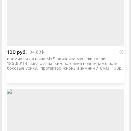
100 руб.
~
34.63$
премиальная шина M+S одиночка мишелин алпин
185\60\14 шина с запаски-состояние новое-даже есть
боkовые усики...протектор жирный зимний 7-8мм=100р.