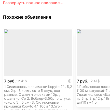
Развернуть полное описание...
Leaderfins Pure Carbon черные, жесткость Medium + К
выбор. - 810 руб
2.
Похожие объявления
Композитные ласты для подводной охоты и фридайвин
Forza 49-50 -или другие на выбор ) + лопасти NewDe
3.
Новые ласты для подводной охоты и фридайвинга на 
Leaderfins GreyCamo Fiberglass жесткость Hard + но
на выбор. - 655 руб
4.
Ласты закрытого типа BEUCHAT Mundial Competition д
идеальном состоянии - 255 руб.
5.
7 руб.
7 руб.
~
2.41$
~
2.41$
Ласты с пластиковыми лопастями- ОМЕР-Пикассо Кал
1.Силиконовые приманки Kopyto 2" , 5,2
1.Рыболовная леска
доработки) + лопасти Picasso Black Team- - 275 руб
см, 2гр. В комплекте 5 штук, все
(100 м катушки)-7 р
6.
разные. С джиг-головками 10р. ,
7джиг-головок «Шар
отдельно -7р 2. Воблер-3.50р, р штука.
гр,5 гр,9гр,12гр,18
Композитные лопасти Scorpena Ecoline изготовлены и
(около 5г, 5 см) 3. Силиконовые
шт(10 г)-4 р
КАЛОШИ ИЗ СПИСКА НИЖЕ НА ВЫБОР. - СТОИМОСТЬ 
приманки Kopyto 4," 10см 13,5гр -