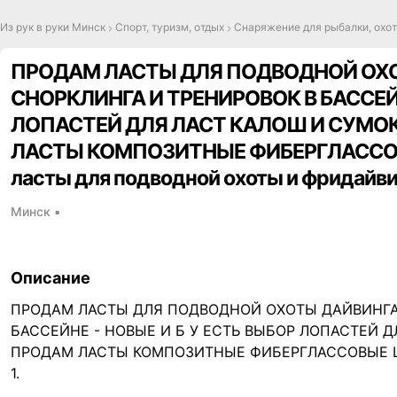
Из рук в руки Минск
Спорт, туризм, отдых
Снаряжение для рыбалки, охот
ПРОДАМ ЛАСТЫ ДЛЯ ПОДВОДНОЙ ОХ
СНОРКЛИНГА И ТРЕНИРОВОК В БАССЕЙН
ЛОПАСТЕЙ ДЛЯ ЛАСТ КАЛОШ И СУМОК
ЛАСТЫ КОМПОЗИТНЫЕ ФИБЕРГЛАССОВЫЕ 
ласты для подводной охоты и фридайви
Минск
▪
Описание
ПРОДАМ ЛАСТЫ ДЛЯ ПОДВОДНОЙ ОХОТЫ ДАЙВИНГА
,
БАССЕЙНЕ - НОВЫЕ И Б У ЕСТЬ ВЫБОР ЛОПАСТЕЙ 
ПРОДАМ ЛАСТЫ КОМПОЗИТНЫЕ ФИБЕРГЛАССОВЫЕ Lea
1.
Карбоновые ласты для подводной охоты и фридайвинга