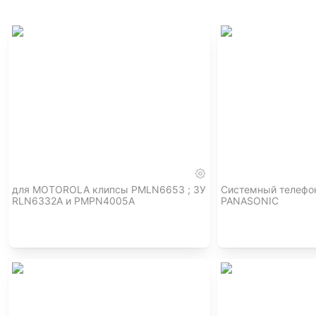
для MOTOROLA клипсы PMLN6653 ; ЗУ
Системный телефо
RLN6332A и PMPN4005A
PANASONIC
,