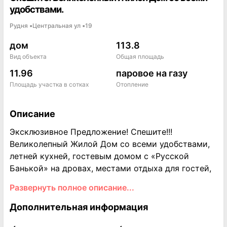
удобствами.
Рудня
▪
Центральная ул
▪
19
дом
113.8
Вид объекта
Общая площадь
11.96
паровое на газу
Площадь участка в сотках
Отопление
Описание
Эксклюзивное Предложение! Спешите!!!
Великолепный Жилой Дом со всеми удобствами,
летней кухней, гостевым домом с «Русской
Банькой» на дровах, местами отдыха для гостей,
красивой обустроенной территорией,
Развернуть полное описание...
ландшафтным дизайном на большом ухоженном
участке ждет нового Хозяина! Приглашаем Вас в
Дополнительная информация
шикарную деревню на берегу чистого, красивого