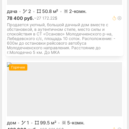
дача
2
50.8
м²
2
-комн.
78 400 руб.
~
27 172.22$
Продается уютный, большой дачный дом вместе с
обстановкой, в аутентичном стиле, место силы и
спокойствия в СТ «Осаново» Молодечненского р-на,
Лебедевского с/с, площадь 10 соток. Расположение: -
600м до остановки рейсового автобуса
Молодечненского направления. Расстояние до
г.Молодечно 5 км. До МКА
Горячее
дом
1
99.5
м²
5
-комн.