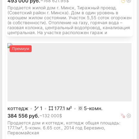
493 000 руб.
~
168 621.95$
Продается жилой дом г. Минск, Тиражный проезд.
(Советский район г. Минска). Дом в один уровень в
хорошем жилом состоянии. Участок 5,55 соток огорожен
(в собственности). Отопление на газу, горячая вода –
газовая колонка, центральный водопровод, канализация
центральная. На участке расположен гараж и
Премиум
коттедж
1
177.1
м²
5
-комн.
384 556 руб.
~
132 000$
Продается дом и коттедж, коттедж общая площадь:
177.1м², 5-комн. 6.65 сот., 2014 год Березино,
Первомайская