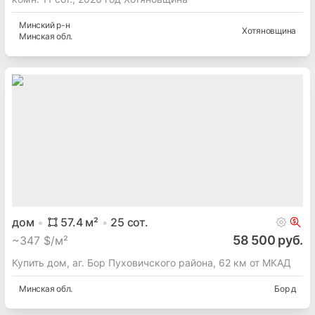
Минский
р-н
Хотяновщина
Минская
обл.
дом
57.4
м²
25
сот.
58 500 руб.
~
347 $/м²
Купить дом, аг. Бор Пуховичского района, 62 км от МКАД
Минская
обл.
Бор д