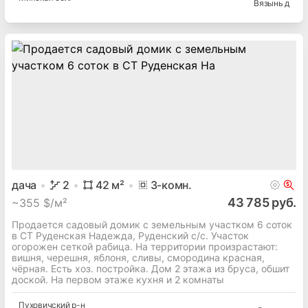
Вязынь д
дача
2
42
м²
3
-комн.
43 785 руб.
~
355 $/м²
Продается садовый домик с земельным участком 6 соток
в СТ Руденская Надежда, Руденский с/с. Участок
огорожен сеткой рабица. На территории произрастают:
вишня, черешня, яблоня, сливы, смородина красная,
чёрная. Есть хоз. постройка. Дом 2 этажа из бруса, обшит
доской. На первом этаже кухня и 2 комнаты
Пуховичский
р-н