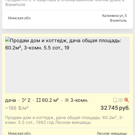
Фаниполе
Калинина ул
, 5
Минская
обл.
Фаниполь
дача
2
60.2
м²
3
-комн.
32 745 руб.
~
186 $/м²
Продам дом и коттедж, дача общая площадь: 60.2м², 3-
комн. 5.5 сот., 1992 год Лесное-векшицы
Минская
обл.
Лесное-векшицы