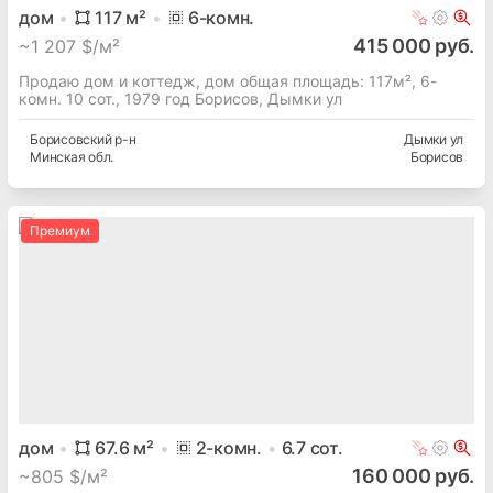
дом
117
м²
6
-комн.
415 000 руб.
~
1 207 $/м²
Продаю дом и коттедж, дом общая площадь: 117м², 6-
комн. 10 сот., 1979 год Борисов, Дымки ул
Борисовский
р-н
Дымки ул
Минская
обл.
Борисов
Премиум
дом
67.6
м²
2
-комн.
6.7
сот.
160 000 руб.
~
805 $/м²