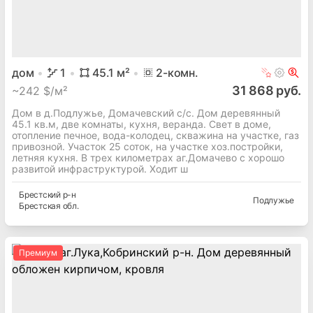
дом
1
45.1
м²
2
-комн.
31 868 руб.
~
242 $/м²
Дом в д.Подлужье, Домачевский с/с. Дом деревянный
45.1 кв.м, две комнаты, кухня, веранда. Свет в доме,
отопление печное, вода-колодец, скважина на участке, газ
привозной. Участок 25 соток, на участке хоз.постройки,
летняя кухня. В трех километрах аг.Домачево с хорошо
развитой инфраструктурой. Ходит ш
Брестский
р-н
Подлужье
Брестская
обл.
Премиум