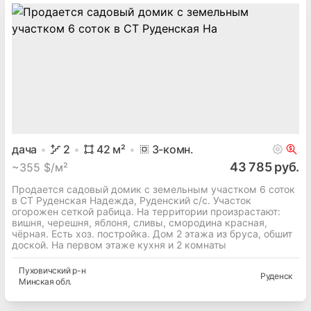
дача
2
42
м²
3
-комн.
43 785 руб.
~
355 $/м²
Продается садовый домик с земельным участком 6 соток
в СТ Руденская Надежда, Руденский с/с. Участок
огорожен сеткой рабица. На территории произрастают:
вишня, черешня, яблоня, сливы, смородина красная,
чёрная. Есть хоз. постройка. Дом 2 этажа из бруса, обшит
доской. На первом этаже кухня и 2 комнаты
Пуховичский
р-н
Руденск
Минская
обл.