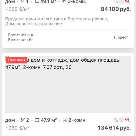
дом
1
49.1
м²
3
-комн.
84 100 руб.
~
585 $/м²
Продажа дачи жилого типа в Брестском районе,
Домачевское направление
Брестский
р-н
Г. брест
Брестская
обл.
Премиум
дом
2
47.9
м²
2
-комн.
134 614 руб.
~
960 $/м²