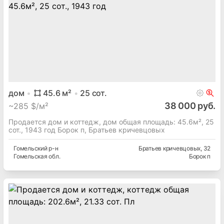
дом
45.6
м²
25
сот.
38 000 руб.
~
285 $/м²
Продается дом и коттедж, дом общая площадь: 45.6м², 25
сот., 1943 год Борок п, Братьев кричевцовых
Гомельский
р-н
Братьев кричевцовых
, 32
Гомельская
обл.
Борок п