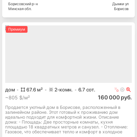
Борисовский
р-н
Дымки ул
Минская
обл.
Борисов
Премиум
дом
67.6
м²
2
-комн.
6.7
сот.
160 000 руб.
~
805 $/м²
Продается уютный дом в Борисове, расположенный в
залинейном районе. Этот готовый к проживанию дом
идеально подходит для комфортной жизни. Описание
дома: - Площадь: Две просторные комнаты, кухня
площадью 18 квадратных метров и санузел. - Отопление:
Газовое, что обеспечивает тепло и комфорт в холодное