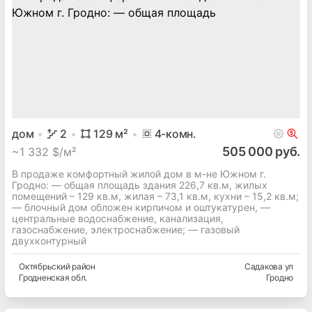
дом
2
129
м²
4
-комн.
505 000 руб.
~
1 332 $/м²
В продаже комфортный жилой дом в м-не Южном г.
Гродно: — общая площадь здания 226,7 кв.м, жилых
помещений – 129 кв.м, жилая – 73,1 кв.м, кухни – 15,2 кв.м;
— блочный дом обложен кирпичом и оштукатурен, —
центральные водоснабжение, канализация,
газоснабжение, электроснабжение; — газовый
двухконтурный
Октябрьский
район
Садакова ул
Гродненская
обл.
Гродно