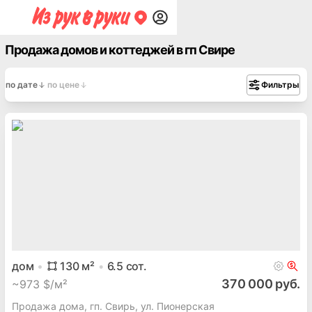
Продажа домов и коттеджей в гп Свире
по дате
по цене
Фильтры
дом
130
м²
6.5
сот.
370 000 руб.
~
973 $/м²
Продажа дома, гп. Свирь, ул. Пионерская