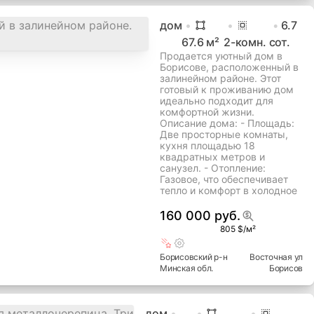
дом
6.7
67.6
м²
2
-комн.
сот.
Продается уютный дом в
Борисове, расположенный в
залинейном районе. Этот
готовый к проживанию дом
идеально подходит для
комфортной жизни.
Описание дома: - Площадь:
Две просторные комнаты,
кухня площадью 18
квадратных метров и
санузел. - Отопление:
Газовое, что обеспечивает
тепло и комфорт в холодное
160 000 руб.
805 $/м²
Борисовский
р-н
Восточная ул
Минская
обл.
Борисов
дом