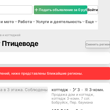
Подать объявление за 0 руб
Войти
 и мото
Работа
Услуги и деятельность
Еще
в и коттеджей
т Птицеводе
Сменить регион
влений, ниже представлены ближайшие регионы.
коттедж
3
3
-комн.
Продажа дом и коттедж,
коттедж 3-комн. 7 сот.
Бобруйск, Пер. баумана