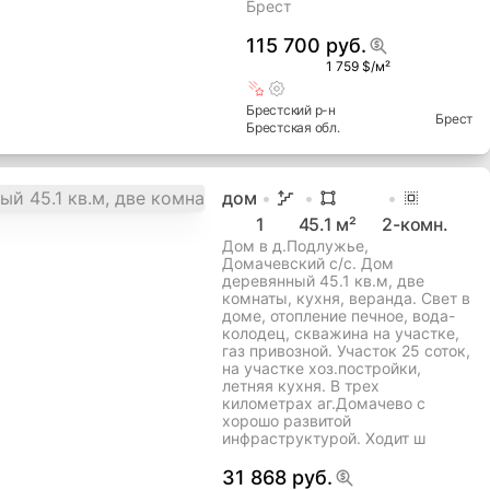
Брест
115 700 руб.
1 759 $/м²
Брестский
р-н
Брест
Брестская
обл.
дом
1
45.1
м²
2
-комн.
Дом в д.Подлужье,
Домачевский с/с. Дом
деревянный 45.1 кв.м, две
комнаты, кухня, веранда. Свет в
доме, отопление печное, вода-
колодец, скважина на участке,
газ привозной. Участок 25 соток,
на участке хоз.постройки,
летняя кухня. В трех
километрах аг.Домачево с
хорошо развитой
инфраструктурой. Ходит ш
31 868 руб.