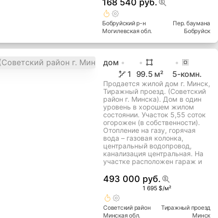
168 540 руб.
Бобруйский
р-н
Пер. баумана
Могилевская
обл.
Бобруйск
дом
1
99.5
м²
5
-комн.
Продается жилой дом г. Минск,
Тиражный проезд. (Советский
район г. Минска). Дом в один
уровень в хорошем жилом
состоянии. Участок 5,55 соток
огорожен (в собственности).
Отопление на газу, горячая
вода – газовая колонка,
центральный водопровод,
канализация центральная. На
участке расположен гараж и
493 000 руб.
1 695 $/м²
Советский
район
Тиражный проезд
Минская
обл.
Минск