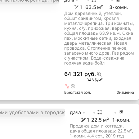
1
63.5
м²
3
-комн.
Дом деревянный, утеплен,
обшит сайдингом, кровля
металлочерепица. Три комнаты,
кухня, с/у, прихожая, веранда,
общая площадь 63.9 кв.м. Окна
пвх, москитные сетки, входная
дверь металлическая. Новая
проводка. Отопление печное,
запасено много дров. Газ рядом
с участком. Вода-скважина,
горячая вода-бойл
64 321 руб.
346 $/м²
Брестская
обл.
Знаменка
дача
1
22.5
м²
1
-комн.
Продажа дом и коттедж,
дача общая площадь: 22.5м²,
1-комн. 4.4 сот., 2019 год