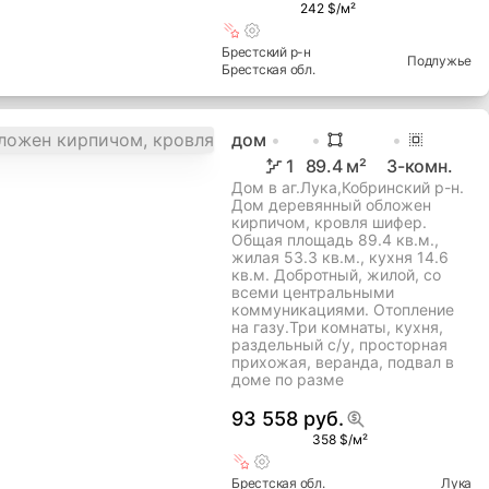
242 $/м²
Брестский
р-н
Подлужье
Брестская
обл.
дом
1
89.4
м²
3
-комн.
Дом в аг.Лука,Кобринский р-н.
Дом деревянный обложен
кирпичом, кровля шифер.
Общая площадь 89.4 кв.м.,
жилая 53.3 кв.м., кухня 14.6
кв.м. Добротный, жилой, со
всеми центральными
коммуникациями. Отопление
на газу.Три комнаты, кухня,
раздельный с/у, просторная
прихожая, веранда, подвал в
доме по разме
93 558 руб.
358 $/м²
Брестская
обл.
Лука