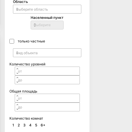
Область
Населенный пункт
Выберите
только частные
Количество уровней
Общая площадь
Количество комнат
1
2
3
4
5
6+