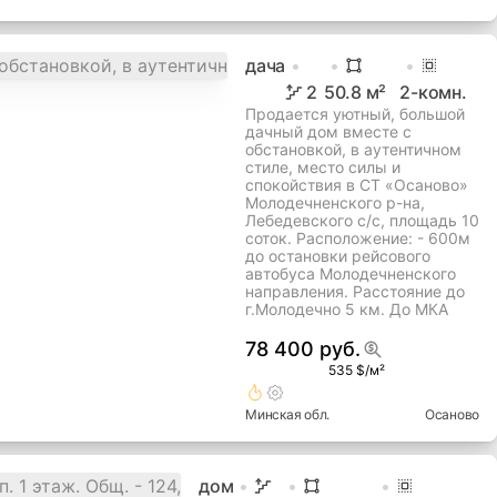
дача
2
50.8
м²
2
-комн.
Продается уютный, большой
дачный дом вместе с
обстановкой, в аутентичном
стиле, место силы и
спокойствия в СТ «Осаново»
Молодечненского р-на,
Лебедевского с/с, площадь 10
соток. Расположение: - 600м
до остановки рейсового
автобуса Молодечненского
направления. Расстояние до
г.Молодечно 5 км. До МКА
78 400 руб.
535 $/м²
Минская
обл.
Осаново
дом