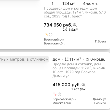
1
124
м²
4
-комн.
Продается дом и коттедж, дом
общая площадь: 124м², 4-комн. 5.16
сот., 2023 год Г. брест
734 650 руб.
2 016 $/м²
Брестский
р-н
Г. брест
Брестская
обл.
дом
117
м²
6
-комн.
Продаю дом и коттедж, дом
общая площадь: 117м², 6-комн.
10 сот., 1979 год Борисов,
Дымки ул
415 000 руб.
1 207 $/м²
Борисовский
р-н
Дымки ул
Минская
обл.
Борисов