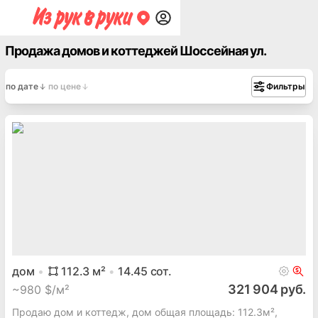
Продажа домов и коттеджей Шоссейная ул.
по дате
по цене
Фильтры
дом
112.3
м²
14.45
сот.
321 904 руб.
~
980 $/м²
Продаю дом и коттедж, дом общая площадь: 112.3м²,