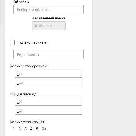
Область
Населенный пункт
Выберите
только частные
Количество уровней
Общая площадь
Количество комнат
1
2
3
4
5
6+