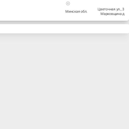
Цветочная ул.
, 3
Минская
обл.
Марковщина д