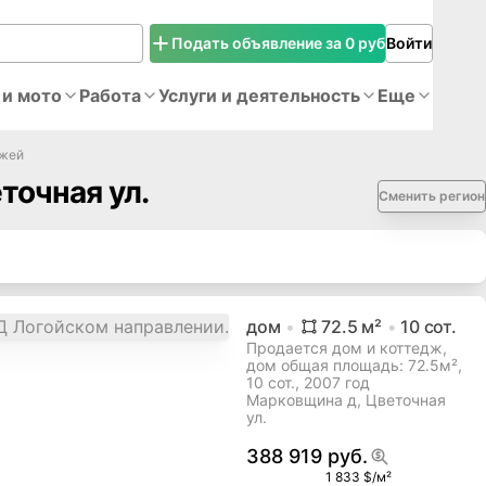
Подать объявление за 0 руб
Войти
 и мото
Работа
Услуги и деятельность
Еще
джей
точная ул.
Сменить регион
дом
72.5
м²
10
сот.
Продается дом и коттедж,
дом общая площадь: 72.5м²,
10 сот., 2007 год
Марковщина д, Цветочная
ул.
388 919 руб.
1 833 $/м²