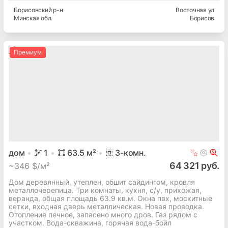
Борисовский
р-н
Восточная ул
Минская
обл.
Борисов
Премиум
дом
1
63.5
м²
3
-комн.
64 321 руб.
~
346 $/м²
Дом деревянный, утеплен, обшит сайдингом, кровля
металлочерепица. Три комнаты, кухня, с/у, прихожая,
веранда, общая площадь 63.9 кв.м. Окна пвх, москитные
сетки, входная дверь металлическая. Новая проводка.
Отопление печное, запасено много дров. Газ рядом с
участком. Вода-скважина, горячая вода-бойл