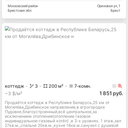
Московский
район
Ореховая ул
, 1
Брестская
обл.
Брест
коттедж
3
200
м²
7
-комн.
1 851 руб.
~
3 $/м²
Продаётся коттедж в Республике Беларусь,25 км от
Могилёва,Дрибинское направление,в агрогородке
Пудовня,благоустроенный,всё центральное,за
исключением отопления(отопление газовое
индивидуальное-газовый котёл) ,в 3-х уровнях, 1 этаж,зал
27кв.м.,спальня 20кв.м.,кухня 18кв.м.санузел с душевой