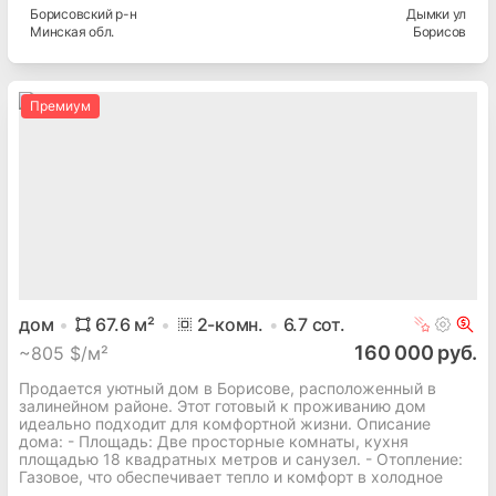
Борисовский
р-н
Дымки ул
Минская
обл.
Борисов
Премиум
дом
67.6
м²
2
-комн.
6.7
сот.
160 000 руб.
~
805 $/м²
Продается уютный дом в Борисове, расположенный в
залинейном районе. Этот готовый к проживанию дом
идеально подходит для комфортной жизни. Описание
дома: - Площадь: Две просторные комнаты, кухня
площадью 18 квадратных метров и санузел. - Отопление:
Газовое, что обеспечивает тепло и комфорт в холодное