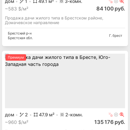
дом
1
49.1
м²
3
-комн.
84 100 руб.
~
583 $/м²
Продажа дачи жилого типа в Брестском районе,
Домачевское направление
Брестский
р-н
Г. брест
Брестская
обл.
Премиум
дом
2
47.9
м²
2
-комн.
135 176 руб.
~
960 $/м²