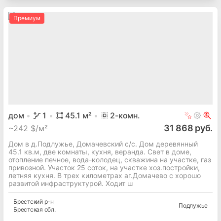
Премиум
дом
1
45.1
м²
2
-комн.
31 868 руб.
~
242 $/м²
Дом в д.Подлужье, Домачевский с/с. Дом деревянный
45.1 кв.м, две комнаты, кухня, веранда. Свет в доме,
отопление печное, вода-колодец, скважина на участке, газ
привозной. Участок 25 соток, на участке хоз.постройки,
летняя кухня. В трех километрах аг.Домачево с хорошо
развитой инфраструктурой. Ходит ш
Брестский
р-н
Подлужье
Брестская
обл.