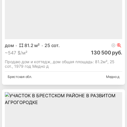
дом
81.2
м²
25
сот.
130 500 руб.
~
547 $/м²
Продаю дом и коттедж, дом общая площадь: 81.2м², 25
сот., 1979 год Медно д
Брестская
обл.
Медно д