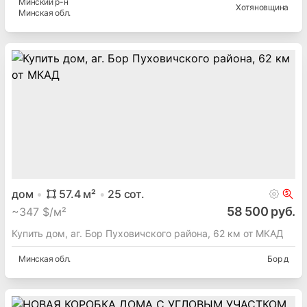
Минский
р-н
Хотяновщина
Минская
обл.
дом
57.4
м²
25
сот.
58 500 руб.
~
347 $/м²
Купить дом, аг. Бор Пуховичского района, 62 км от МКАД
Минская
обл.
Бор д