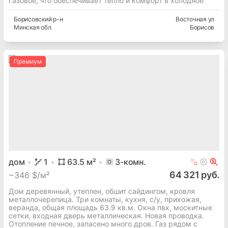
Газовое, что обеспечивает тепло и комфорт в холодное
Борисовский
р-н
Восточная ул
Минская
обл.
Борисов
Премиум
дом
1
63.5
м²
3
-комн.
64 321 руб.
~
346 $/м²
Дом деревянный, утеплен, обшит сайдингом, кровля
металлочерепица. Три комнаты, кухня, с/у, прихожая,
веранда, общая площадь 63.9 кв.м. Окна пвх, москитные
сетки, входная дверь металлическая. Новая проводка.
Отопление печное, запасено много дров. Газ рядом с