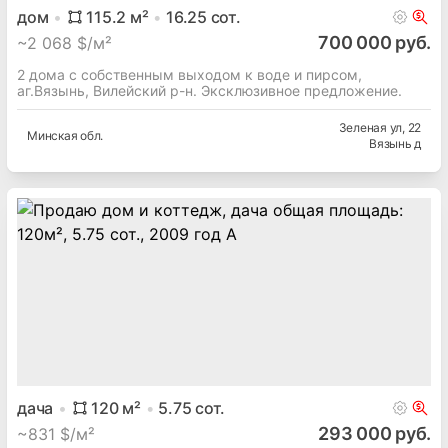
дом
115.2
м²
16.25
сот.
700 000 руб.
~
2 068 $/м²
2 дома с собственным выходом к воде и пирсом,
аг.Вязынь, Вилейский р-н. Эксклюзивное предложение.
Зеленая ул
, 22
Минская
обл.
Вязынь д
дача
120
м²
5.75
сот.
293 000 руб.
~
831 $/м²