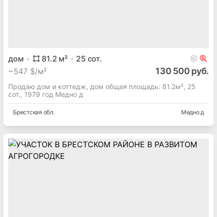
дом
81.2
м²
25
сот.
130 500 руб.
~
547 $/м²
Продаю дом и коттедж, дом общая площадь: 81.2м², 25
сот., 1979 год Медно д
Брестская
обл.
Медно д