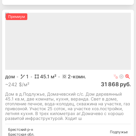
Премиум
дом
1
45.1
м²
2
-комн.
31 868 руб.
~
242 $/м²
Дом в д.Подлужье, Домачевский с/с. Дом деревянный
45.1 кв.м, две комнаты, кухня, веранда. Свет в доме,
отопление печное, вода-колодец, скважина на участке, газ
привозной. Участок 25 соток, на участке хоз.постройки,
летняя кухня. В трех километрах аг.Домачево с хорошо
развитой инфраструктурой. Ходит ш
Брестский
р-н
Подлужье
Брестская
обл.