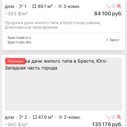
дом
1
49.1
м²
3
-комн.
84 100 руб.
~
583 $/м²
Продажа дачи жилого типа в Брестском районе,
Домачевское направление
Брестский
р-н
Г. брест
Брестская
обл.
Премиум
дом
2
47.9
м²
2
-комн.
135 176 руб.
~
960 $/м²